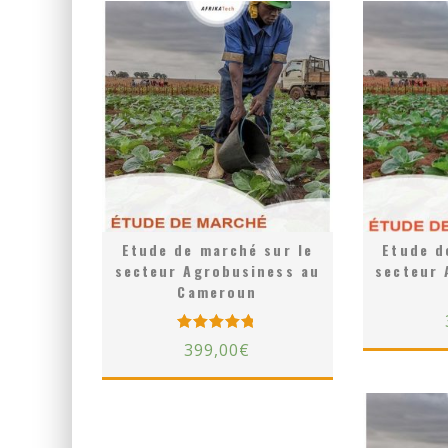
Etude de marché sur le
Etude d
secteur Agrobusiness au
secteur 
Cameroun
Rated
399,00
€
5.00
out of 5