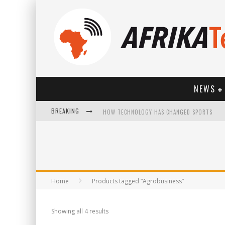
NEWS
BREAKING
HOW TECHNOLOGY HAS CHANGED SPORTS
Home
Products tagged “Agrobusiness”
Showing all 4 results