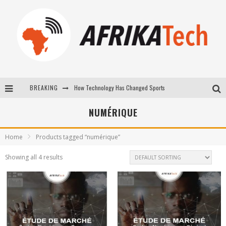
BREAKING
How Technology Has Changed Sports
E-COMMERCE: FOR TABASKI, AFRIMARKET AND LEBARA DELIVER SHEEP TO AFRICA VIA INTERNET
NUMÉRIQUE
La Révolution Silencieuse : Quand Les Entrepreneurs Africains Décident de ne Plus se Taire
Home
Products tagged “numérique”
New to online sports betting? Consider These Tips to Play Your First Online Sports Betting Successfully
Showing all 4 results