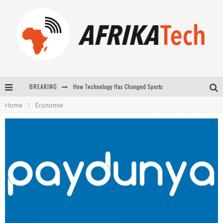
How Technology Has Changed Sports
BREAKING
E-COMMERCE: FOR TABASKI, AFRIMARKET AND LEBARA DELIVER SHEEP TO AFRICA VIA INTERNET
Home
Économie
La Révolution Silencieuse : Quand Les Entrepreneurs Africains Décident de ne Plus se Taire
New to online sports betting? Consider These Tips to Play Your First Online Sports Betting Successfully