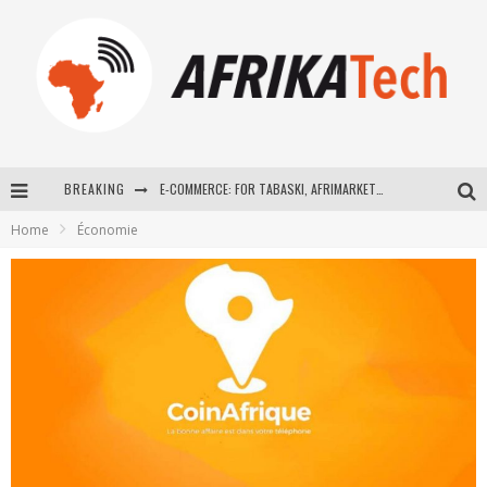
BREAKING
E-COMMERCE: FOR TABASKI, AFRIMARKET AND LEBARA DELIVER SHEEP TO AFRICA VIA INTERNET
Home
Économie
La Révolution Silencieuse : Quand Les Entrepreneurs Africains Décident de ne Plus se Taire
New to online sports betting? Consider These Tips to Play Your First Online Sports Betting Successfully
How Technology Has Changed Sports