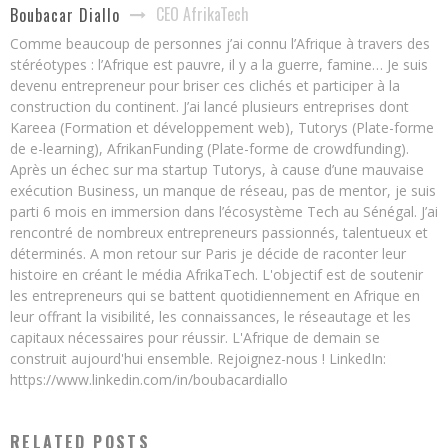
CEO AfrikaTech
Boubacar Diallo
Comme beaucoup de personnes j’ai connu l’Afrique à travers des
stéréotypes : l’Afrique est pauvre, il y a la guerre, famine… Je suis
devenu entrepreneur pour briser ces clichés et participer à la
construction du continent. J’ai lancé plusieurs entreprises dont
Kareea (Formation et développement web), Tutorys (Plate-forme
de e-learning), AfrikanFunding (Plate-forme de crowdfunding).
Après un échec sur ma startup Tutorys, à cause d’une mauvaise
exécution Business, un manque de réseau, pas de mentor, je suis
parti 6 mois en immersion dans l’écosystème Tech au Sénégal. J’ai
rencontré de nombreux entrepreneurs passionnés, talentueux et
déterminés. A mon retour sur Paris je décide de raconter leur
histoire en créant le média AfrikaTech. L'objectif est de soutenir
les entrepreneurs qui se battent quotidiennement en Afrique en
leur offrant la visibilité, les connaissances, le réseautage et les
capitaux nécessaires pour réussir. L'Afrique de demain se
construit aujourd'hui ensemble. Rejoignez-nous ! LinkedIn:
https://www.linkedin.com/in/boubacardiallo
RELATED POSTS