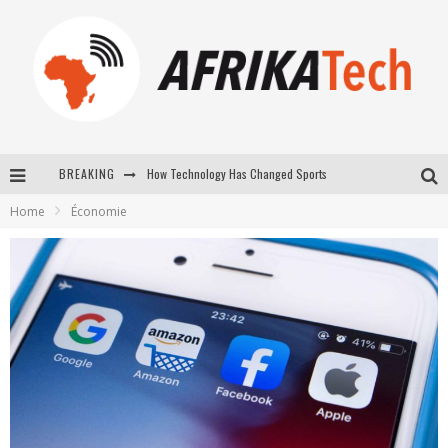
How Technology Has Changed Sports
BREAKING
E-COMMERCE: FOR TABASKI, AFRIMARKET AND LEBARA DELIVER SHEEP TO AFRICA VIA INTERNET
Home
Économie
La Révolution Silencieuse : Quand Les Entrepreneurs Africains Décident de ne Plus se Taire
New to online sports betting? Consider These Tips to Play Your First Online Sports Betting Successfully