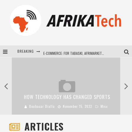
BREAKING
E-COMMERCE: FOR TABASKI, AFRIMARKET AND LEBARA DELIVER SHEEP TO AFRICA VIA INTERNET
La Révolution Silencieuse : Quand Les Entrepreneurs Africains Décident de ne Plus se Taire
New to online sports betting? Consider These Tips to Play Your First Online Sports Betting Successfully
How Technology Has Changed Sports
HOW TECHNOLOGY HAS CHANGED SPORTS
Boubacar Diallo
November 15, 2022
Misc
ARTICLES