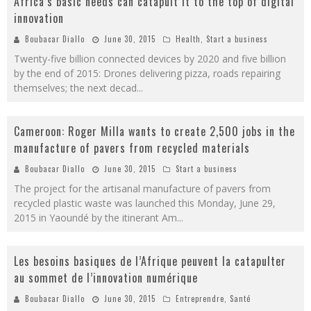
Africa’s basic needs can catapult it to the top of digital
innovation
Boubacar Diallo
June 30, 2015
Health
,
Start a business
Twenty-five billion connected devices by 2020 and five billion
by the end of 2015: Drones delivering pizza, roads repairing
themselves; the next decad
...
Cameroon: Roger Milla wants to create 2,500 jobs in the
manufacture of pavers from recycled materials
Boubacar Diallo
June 30, 2015
Start a business
The project for the artisanal manufacture of pavers from
recycled plastic waste was launched this Monday, June 29,
2015 in Yaoundé by the itinerant Am
...
Les besoins basiques de l’Afrique peuvent la catapulter
au sommet de l’innovation numérique
Boubacar Diallo
June 30, 2015
Entreprendre
,
Santé