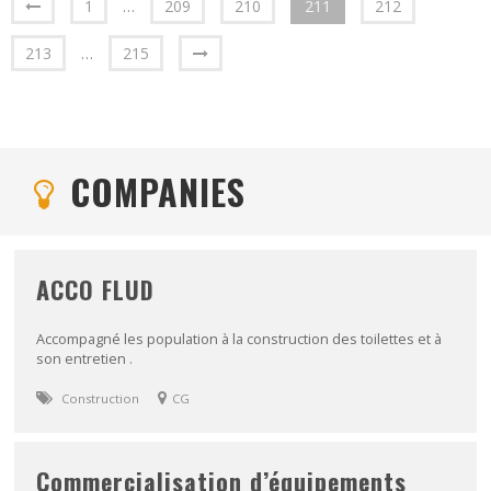
1
…
209
210
211
212
213
…
215
COMPANIES
ACCO FLUD
Accompagné les population à la construction des toilettes et à
son entretien .
Construction
CG
Commercialisation d’équipements