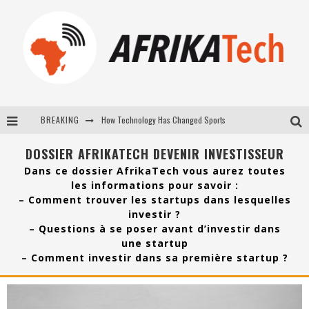
How Technology Has Changed Sports
BREAKING
E-COMMERCE: FOR TABASKI, AFRIMARKET AND LEBARA DELIVER SHEEP TO AFRICA VIA INTERNET
DOSSIER AFRIKATECH DEVENIR INVESTISSEUR
La Révolution Silencieuse : Quand Les Entrepreneurs Africains Décident de ne Plus se Taire
Dans ce dossier AfrikaTech vous aurez toutes
New to online sports betting? Consider These Tips to Play Your First Online Sports Betting Successfully
les informations pour savoir :
– Comment trouver les startups dans lesquelles
investir ?
– Questions à se poser avant d’investir dans
une startup
– Comment investir dans sa première startup ?