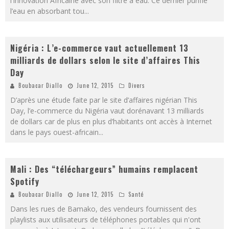
l’Innovation Africaine avec son filtre à eau. Ce dernier purifie
l’eau en absorbant tou
...
Nigéria : L’e-commerce vaut actuellement 13
milliards de dollars selon le site d’affaires This
Day
Boubacar Diallo
June 12, 2015
Divers
D’après une étude faite par le site d’affaires nigérian This
Day, l’e-commerce du Nigéria vaut dorénavant 13 milliards
de dollars car de plus en plus d’habitants ont accès à Internet
dans le pays ouest-africain
...
Mali : Des “téléchargeurs” humains remplacent
Spotify
Boubacar Diallo
June 12, 2015
Santé
Dans les rues de Bamako, des vendeurs fournissent des
playlists aux utilisateurs de téléphones portables qui n'ont