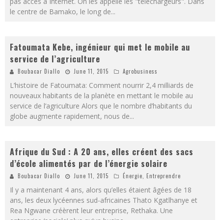
pas accès à Internet. On les appelle les "téléchargeurs". Dans
le centre de Bamako, le long de
...
Fatoumata Kebe, ingénieur qui met le mobile au
service de l’agriculture
Boubacar Diallo
June 11, 2015
Agrobusiness
L’histoire de Fatoumata: Comment nourrir 2,4 milliards de
nouveaux habitants de la planète en mettant le mobile au
service de l’agriculture Alors que le nombre d’habitants du
globe augmente rapidement, nous de
...
Afrique du Sud : A 20 ans, elles créent des sacs
d’école alimentés par de l’énergie solaire
Boubacar Diallo
June 11, 2015
Énergie
,
Entreprendre
Il y a maintenant 4 ans, alors qu’elles étaient âgées de 18
ans, les deux lycéennes sud-africaines Thato Kgatlhanye et
Rea Ngwane créèrent leur entreprise, Rethaka. Une