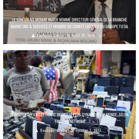
LE SÉNÉGALAIS MOMAR NGUER NOMMÉ DIRECTEUR GÉNÉRAL DE LA BRANCHE
MARKETING & SERVICES ET MEMBRE DU COMITÉ EXÉCUTIF DU GROUPE TOTAL
Boubacar Diallo
April 25, 2016
1
LE NIGERIA DÉTIENT LE TRAFIC MOBILE LE PLUS DYNAMIQUE DU MONDE, SELON
TWINPINE NETWORK
Boubacar Diallo
October 3, 2017