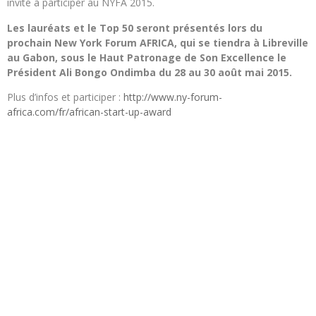
invité à participer au NYFA 2015.
Les lauréats et le Top 50 seront présentés lors du
prochain New York Forum AFRICA, qui se tiendra à Libreville
au Gabon, sous le Haut Patronage de Son Excellence le
Président Ali Bongo Ondimba du 28 au 30 août mai 2015.
Plus d’infos et participer :
http://www.ny-forum-
africa.com/fr/african-start-up-award