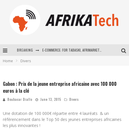
BREAKING
E-COMMERCE: FOR TABASKI, AFRIMARKET AND LEBARA DELIVER SHEEP TO AFRICA VIA INTERNET
Home
Divers
La Révolution Silencieuse : Quand Les Entrepreneurs Africains Décident de ne Plus se Taire
New to online sports betting? Consider These Tips to Play Your First Online Sports Betting Successfully
Gabon : Prix de la jeune entreprise africaine avec 100 000
How Technology Has Changed Sports
euros à la clé
Boubacar Diallo
June 13, 2015
Divers
Une dotation de 100 000€ répartie entre 4 lauréats & un
référencement dans le Top 50 des jeunes entreprises africaines
les plus innovantes !