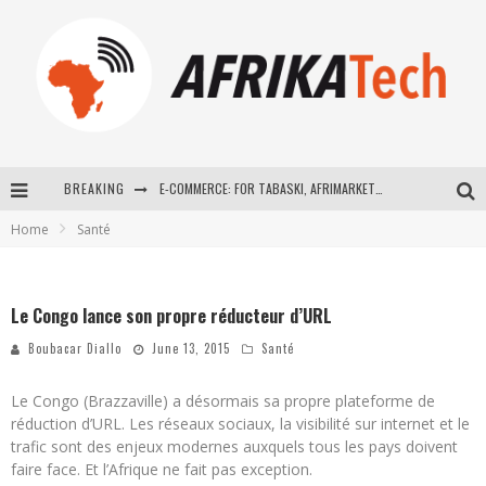
BREAKING
E-COMMERCE: FOR TABASKI, AFRIMARKET AND LEBARA DELIVER SHEEP TO AFRICA VIA INTERNET
Home
Santé
La Révolution Silencieuse : Quand Les Entrepreneurs Africains Décident de ne Plus se Taire
New to online sports betting? Consider These Tips to Play Your First Online Sports Betting Successfully
Le Congo lance son propre réducteur d’URL
How Technology Has Changed Sports
Boubacar Diallo
June 13, 2015
Santé
Le Congo (Brazzaville) a désormais sa propre plateforme de
réduction d’URL. Les réseaux sociaux, la visibilité sur internet et le
trafic sont des enjeux modernes auxquels tous les pays doivent
faire face. Et l’Afrique ne fait pas exception.