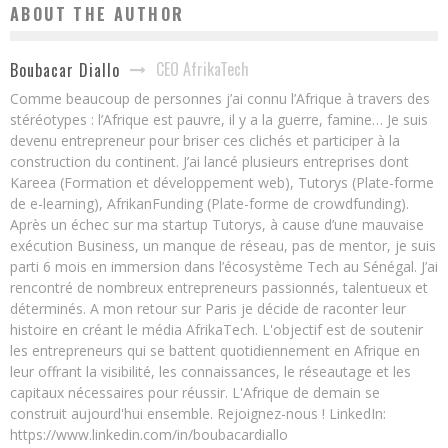
ABOUT THE AUTHOR
CEO AfrikaTech
Boubacar Diallo
Comme beaucoup de personnes j’ai connu l’Afrique à travers des
stéréotypes : l’Afrique est pauvre, il y a la guerre, famine… Je suis
devenu entrepreneur pour briser ces clichés et participer à la
construction du continent. J’ai lancé plusieurs entreprises dont
Kareea (Formation et développement web), Tutorys (Plate-forme
de e-learning), AfrikanFunding (Plate-forme de crowdfunding).
Après un échec sur ma startup Tutorys, à cause d’une mauvaise
exécution Business, un manque de réseau, pas de mentor, je suis
parti 6 mois en immersion dans l’écosystème Tech au Sénégal. J’ai
rencontré de nombreux entrepreneurs passionnés, talentueux et
déterminés. A mon retour sur Paris je décide de raconter leur
histoire en créant le média AfrikaTech. L'objectif est de soutenir
les entrepreneurs qui se battent quotidiennement en Afrique en
leur offrant la visibilité, les connaissances, le réseautage et les
capitaux nécessaires pour réussir. L'Afrique de demain se
construit aujourd'hui ensemble. Rejoignez-nous ! LinkedIn:
https://www.linkedin.com/in/boubacardiallo