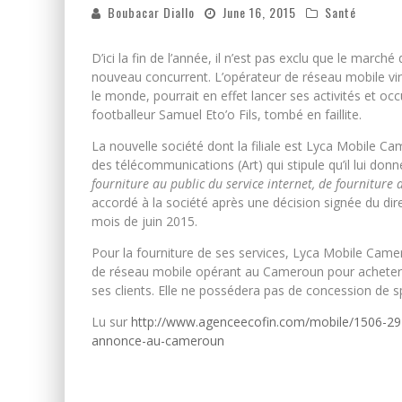
Boubacar Diallo
June 16, 2015
Santé
D’ici la fin de l’année, il n’est pas exclu que le marc
nouveau concurrent. L’opérateur de réseau mobile vi
le monde, pourrait en effet lancer ses activités et oc
footballeur Samuel Eto’o Fils, tombé en faillite.
La nouvelle société dont la filiale est Lyca Mobile C
des télécommunications (Art) qui stipule qu’il lui donn
fourniture au public du service internet, de fourniture 
accordé à la société après une décision signée du dir
mois de juin 2015.
Pour la fourniture de ses services, Lyca Mobile Came
de réseau mobile opérant au Cameroun pour acheter un
ses clients. Elle ne possédera pas de concession de s
Lu sur
http://www.agenceecofin.com/mobile/1506-2979
annonce-au-cameroun