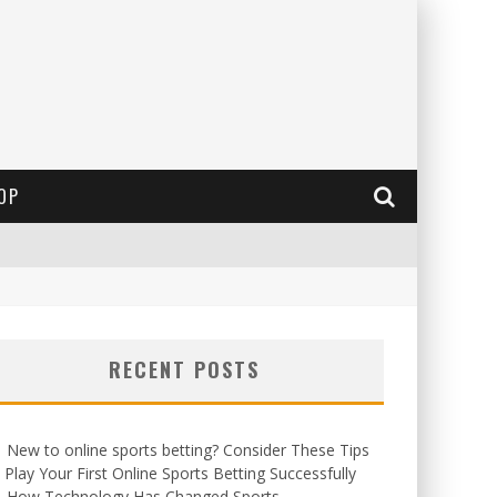
OP
RECENT POSTS
New to online sports betting? Consider These Tips
 Play Your First Online Sports Betting Successfully
How Technology Has Changed Sports