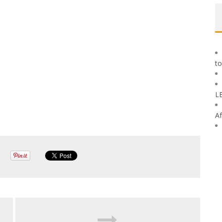
to
L
Af