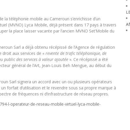
L
hé de la téléphonie mobile au Cameroun s’enrichisse d’un
Af
rtuel (MVNO) Lyca Mobile, déjà présent dans 17 pays à travers
cuper la place laisser vacante par l’ancien MVNO Set’Mobile du
ameroun Sarl a déjà obtenu récépissé de l’Agence de régulation
e droit aux services de «
revente de trafic téléphonique, de
au public des services à valeur ajoutée
». Ce récépissé a été
ecteur général de l’Art, Jean-Louis Beh Mengue, au début du
roun Sarl signera un accord avec un ou plusieurs opérateurs
 forfait d’utilisation et le revendre sous sa propre marque à
pectre de fréquences ni d’infrastructure de réseau propres.
4-l-operateur-de-reseau-mobile-virtuel-lyca-mobile-