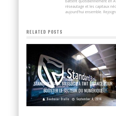
battent quotidiennement en Afri
réseautage et les capitaux néc
aujourd'hui ensemble. Rejoign
RELATED POSTS
STANDARD BANK S’ASSOCIE À TMT FINANCE POUR
BOOSTER LE SECTEUR DU NUMÉRIQUE
Boubacar Diallo
September 4, 2016