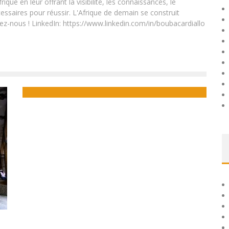
que en leur offrant la visibilité, les connaissances, le
essaires pour réussir. L'Afrique de demain se construit
ez-nous ! LinkedIn: https://www.linkedin.com/in/boubacardiallo
L’UNIVERSITÉ JOMO KENYATTA D’AGRICULTURE ET DE
TECHNOLOGIE (JKUAT) A LANCÉ 4000 UNITÉS DE
L’ORDINATEUR PORTABLE TAIFA
Boubacar Diallo
January 18, 2016