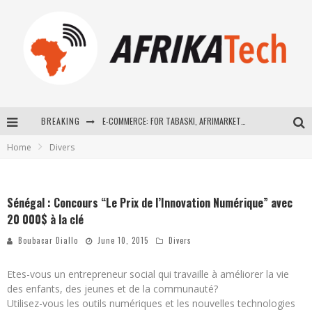
BREAKING
E-COMMERCE: FOR TABASKI, AFRIMARKET AND LEBARA DELIVER SHEEP TO AFRICA VIA INTERNET
Home
Divers
La Révolution Silencieuse : Quand Les Entrepreneurs Africains Décident de ne Plus se Taire
New to online sports betting? Consider These Tips to Play Your First Online Sports Betting Successfully
Sénégal : Concours “Le Prix de l’Innovation Numérique” avec
How Technology Has Changed Sports
20 000$ à la clé
Boubacar Diallo
June 10, 2015
Divers
Etes-vous un entrepreneur social qui travaille à améliorer la vie
des enfants, des jeunes et de la communauté?
Utilisez-vous les outils numériques et les nouvelles technologies