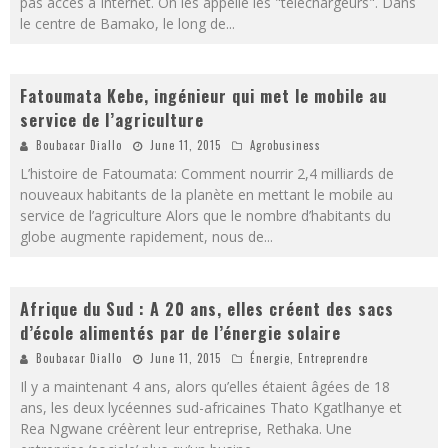
pas accès à Internet. On les appelle les "téléchargeurs". Dans
le centre de Bamako, le long de
...
Fatoumata Kebe, ingénieur qui met le mobile au
service de l’agriculture
Boubacar Diallo
June 11, 2015
Agrobusiness
L’histoire de Fatoumata: Comment nourrir 2,4 milliards de
nouveaux habitants de la planète en mettant le mobile au
service de l’agriculture Alors que le nombre d’habitants du
globe augmente rapidement, nous de
...
Afrique du Sud : A 20 ans, elles créent des sacs
d’école alimentés par de l’énergie solaire
Boubacar Diallo
June 11, 2015
Énergie
,
Entreprendre
Il y a maintenant 4 ans, alors qu’elles étaient âgées de 18
ans, les deux lycéennes sud-africaines Thato Kgatlhanye et
Rea Ngwane créèrent leur entreprise, Rethaka. Une