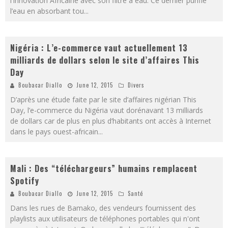
l’Innovation Africaine avec son filtre à eau. Ce dernier purifie
l’eau en absorbant tou
...
Nigéria : L’e-commerce vaut actuellement 13
milliards de dollars selon le site d’affaires This
Day
Boubacar Diallo
June 12, 2015
Divers
D’après une étude faite par le site d’affaires nigérian This
Day, l’e-commerce du Nigéria vaut dorénavant 13 milliards
de dollars car de plus en plus d’habitants ont accès à Internet
dans le pays ouest-africain
...
Mali : Des “téléchargeurs” humains remplacent
Spotify
Boubacar Diallo
June 12, 2015
Santé
Dans les rues de Bamako, des vendeurs fournissent des
playlists aux utilisateurs de téléphones portables qui n'ont