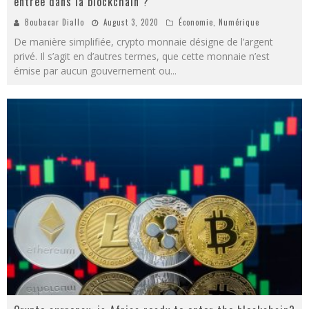
entrée dans la blockchain ?
Boubacar Diallo
August 3, 2020
Économie
,
Numérique
De manière simplifiée, crypto monnaie désigne de l’argent
privé. Il s’agit en d’autres termes, que cette monnaie n’est
émise par aucun gouvernement ou
...