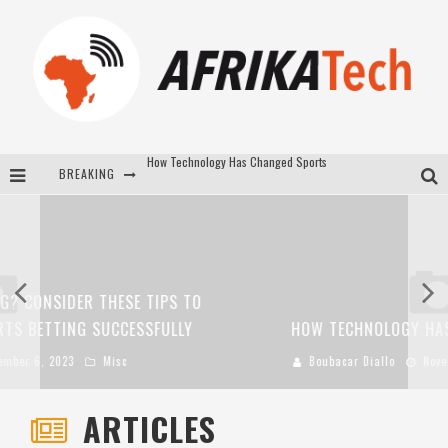
BREAKING
E-COMMERCE: FOR TABASKI, AFRIMARKET AND LEBARA DELIVER SHEEP TO AFRICA VIA INTERNET
La Révolution Silencieuse : Quand Les Entrepreneurs Africains Décident de ne Plus se Taire
New to online sports betting? Consider These Tips to Play Your First Online Sports Betting Successfully
How Technology Has Changed Sports
HOW TECHNOLOGY HAS CHANGED SPORTS
Boubacar Diallo
November 15, 2022
Misc
ARTICLES