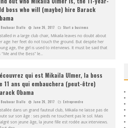
ind out who Mikaila Ulmer is, the 11-year-
ld boss who will (maybe) hire Barack
bama
Boubacar Diallo
June 26, 2017
Start a business
stalled in a large club chair, Mikaila leaves no doubt about
r age: her feet do not touch the ground. But despite her
ung age, the girl is used to interviews. It must be said that
s “Me and the Bess” le
...
écouvrez qui est Mikaila Ulmer, la boss
e 11 ans qui embauchera (peut-être)
arack Obama
Boubacar Diallo
June 26, 2017
Entreprendre
stallée dans un grand fauteuil club, Mikaila ne laisse pas de
ute sur son âge : ses pieds ne touchent pas le sol. Mais
lgré son jeune âge, la jeune fille est rodée aux interviews.
 faut dire
...