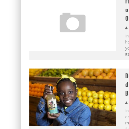
F
o
O
In
he
yo
it
D
d
B
In
do
ma
Il