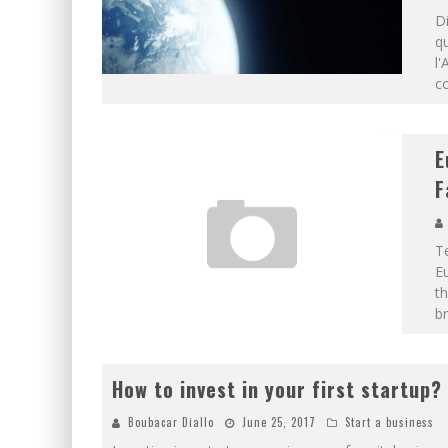
Di
qu
l'
co
E
F
Te
Eu
th
br
How to invest in your first startup?
Boubacar Diallo
June 25, 2017
Start a business