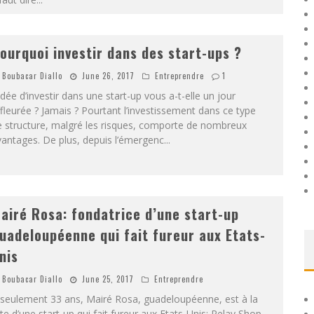
ourquoi investir dans des start-ups ?
Boubacar Diallo
June 26, 2017
Entreprendre
1
idée d’investir dans une start-up vous a-t-elle un jour
fleurée ? Jamais ? Pourtant l’investissement dans ce type
e structure, malgré les risques, comporte de nombreux
antages. De plus, depuis l’émergenc
...
airé Rosa: fondatrice d’une start-up
uadeloupéenne qui fait fureur aux Etats-
nis
Boubacar Diallo
June 25, 2017
Entreprendre
 seulement 33 ans, Mairé Rosa, guadeloupéenne, est à la
te d’une start-up qui fait fureur aux Etats-Unis: Relay Shop