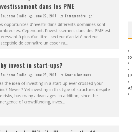
nvestissement dans les PME
Boubacar Diallo
June 27, 2017
Entreprendre
1
s opportunités d’investir dans différents domaines sont
ombreuses. Cependant, l’investissement dans des PME est
téressant à plus d’un titre : secteur d’activité porteur
sceptible de connaître un essor ra
...
to
hy invest in start-ups?
Boubacar Diallo
June 26, 2017
Start a business
L
s the idea of ​​investing in a start-up ever crossed your
Af
nd? Never ? Yet investing in this type of structure, despite
e risks, has many advantages. In addition, since the
mergence of crowdfunding, inves
...