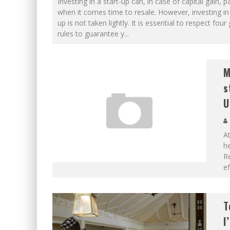
Investing in a start-up can, in case of capital gain, p
when it comes time to resale. However, investing in 
up is not taken lightly. It is essential to respect four
rules to guarantee y
...
M
s
U
At
he
Re
e
T
l