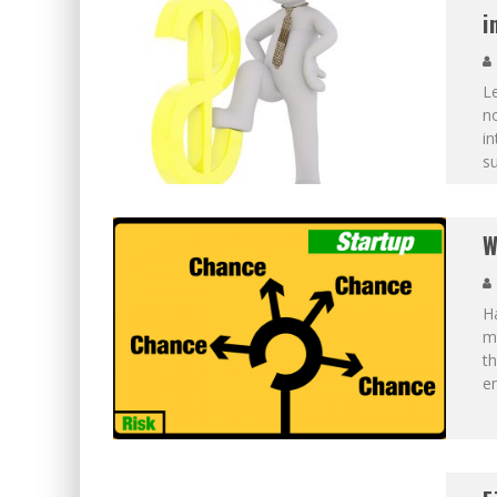
i
Le
n
in
su
W
Ha
mi
th
e