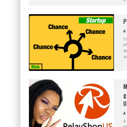
P
L’
ef
d
av
M
g
U
À
tê