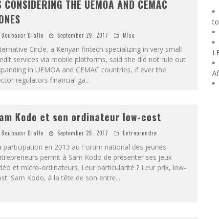
S CONSIDERING THE UEMOA AND CEMAC
ONES
to
Boubacar Diallo
September 29, 2017
Misc
ternative Circle, a Kenyan fintech specializing in very small
L
edit services via mobile platforms, said she did not rule out
xpanding in UEMOA and CEMAC countries, if ever the
Af
ctor regulators financial ga
...
am Kodo et son ordinateur low-cost
Boubacar Diallo
September 29, 2017
Entreprendre
 participation en 2013 au Forum national des jeunes
ntrepreneurs permit à Sam Kodo de présenter ses jeux
déo et micro-ordinateurs. Leur particularité ? Leur prix, low-
st. Sam Kodo, à la tête de son entre
...