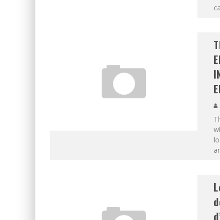
ca
T
E
I
E
T
wh
lo
an
L
d
d