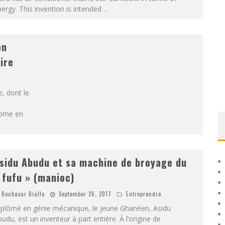
ergy. This invention is intended
...
on
ire
, dont le
nome en
sidu Abudu et sa machine de broyage du
 fufu » (manioc)
Boubacar Diallo
September 26, 2017
Entreprendre
iplômé en génie mécanique, le jeune Ghanéen, Asidu
udu, est un inventeur à part entière. À l’origine de