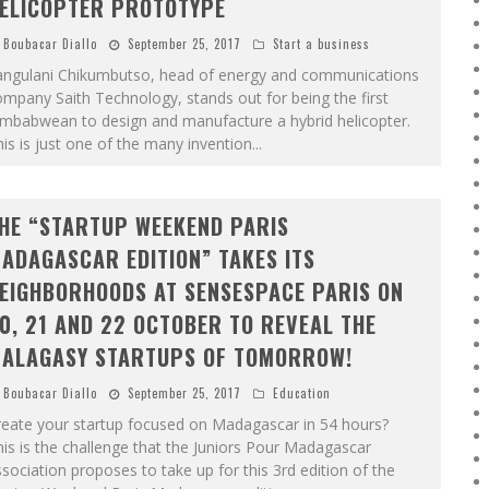
ELICOPTER PROTOTYPE
Boubacar Diallo
September 25, 2017
Start a business
angulani Chikumbutso, head of energy and communications
mpany Saith Technology, stands out for being the first
imbabwean to design and manufacture a hybrid helicopter.
is is just one of the many invention
...
HE “STARTUP WEEKEND PARIS
ADAGASCAR EDITION” TAKES ITS
EIGHBORHOODS AT SENSESPACE PARIS ON
0, 21 AND 22 OCTOBER TO REVEAL THE
ALAGASY STARTUPS OF TOMORROW!
Boubacar Diallo
September 25, 2017
Education
reate your startup focused on Madagascar in 54 hours?
is is the challenge that the Juniors Pour Madagascar
sociation proposes to take up for this 3rd edition of the