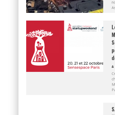
n
As
L
M
S
p
d
Cr
ch
M
Pa
S