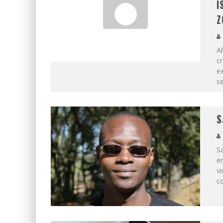
I
Z
Al
cr
e
se
S
Sa
e
vi
co