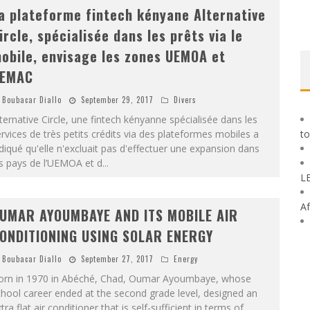
a plateforme fintech kényane Alternative
ircle, spécialisée dans les prêts via le
obile, envisage les zones UEMOA et
EMAC
Boubacar Diallo
September 29, 2017
Divers
ternative Circle, une fintech kényanne spécialisée dans les
rvices de très petits crédits via des plateformes mobiles a
to
diqué qu'elle n'excluait pas d'effectuer une expansion dans
s pays de l’UEMOA et d
...
L
Af
UMAR AYOUMBAYE AND ITS MOBILE AIR
ONDITIONING USING SOLAR ENERGY
Boubacar Diallo
September 27, 2017
Energy
orn in 1970 in Abéché, Chad, Oumar Ayoumbaye, whose
hool career ended at the second grade level, designed an
tra flat air conditioner that is self-sufficient in terms of