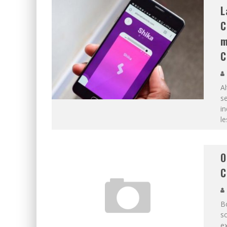
L
C
m
C
Al
se
in
le
O
C
B
sc
ex