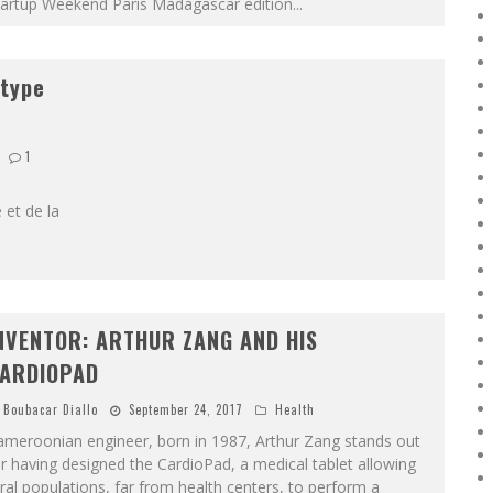
tartup Weekend Paris Madagascar edition
...
otype
1
 et de la
NVENTOR: ARTHUR ZANG AND HIS
ARDIOPAD
Boubacar Diallo
September 24, 2017
Health
ameroonian engineer, born in 1987, Arthur Zang stands out
r having designed the CardioPad, a medical tablet allowing
ral populations, far from health centers, to perform a