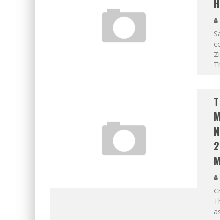
H
S
co
Z
Th
T
M
N
2
M
C
Th
as