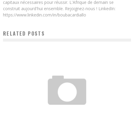
capitaux nécessaires pour réussir. L'Afrique de demain se
construit aujourd'hui ensemble. Rejoignez-nous ! LinkedIn:
https://www.linkedin.com/in/boubacardiallo
RELATED POSTS
GHANA: $ 95 MILLION SHOPPING CENTER TO OPEN ON APRIL 20 IN KUMASI
Boubacar Diallo
March 29, 2017