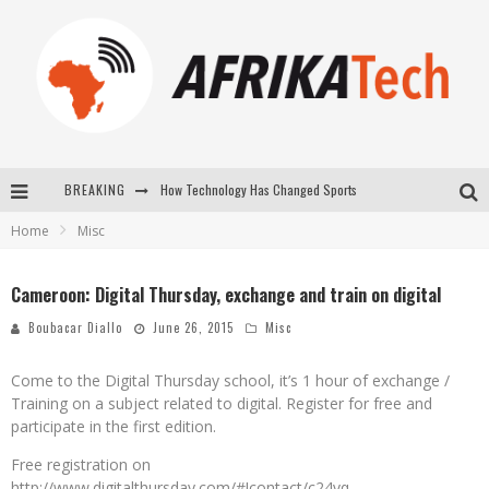
BREAKING
How Technology Has Changed Sports
Home
Misc
E-COMMERCE: FOR TABASKI, AFRIMARKET AND LEBARA DELIVER SHEEP TO AFRICA VIA INTERNET
La Révolution Silencieuse : Quand Les Entrepreneurs Africains Décident de ne Plus se Taire
Cameroon: Digital Thursday, exchange and train on digital
New to online sports betting? Consider These Tips to Play Your First Online Sports Betting Successfully
Boubacar Diallo
June 26, 2015
Misc
Come to the Digital Thursday school, it’s 1 hour of exchange /
Training on a subject related to digital. Register for free and
participate in the first edition.
Free registration on
http://www.digitalthursday.com/#!contact/c24vq