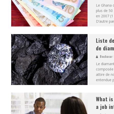
Le Ghana d
plus de 50
en 2007 (1
D’autre par
Liste d
de dia
Boubacar 
Le diamant
composée d
attire de n
entendue pa
What is
a job i