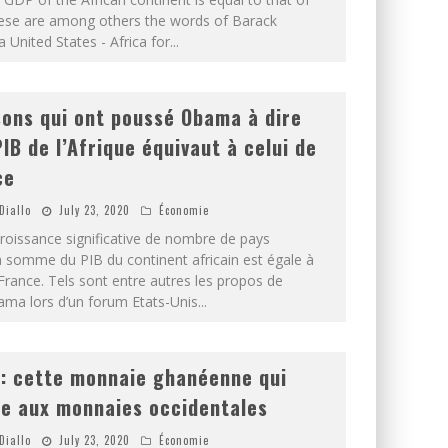
ese are among others the words of Barack
 United States - Africa for
...
sons qui ont poussé Obama à dire
PIB de l’Afrique équivaut à celui de
ce
Diallo
July 23, 2020
Économie
croissance significative de nombre de pays
la somme du PIB du continent africain est égale à
 France. Tels sont entre autres les propos de
ma lors d’un forum Etats-Unis
...
 : cette monnaie ghanéenne qui
ce aux monnaies occidentales
Diallo
July 23, 2020
Économie