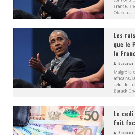
France. Th
Obama at a
Les rai
que le 
la Fran
Boubacar 
Malgré la 
africains, 
celui de la
Barack Oba
Le cedi
fait fa
Boubacar 