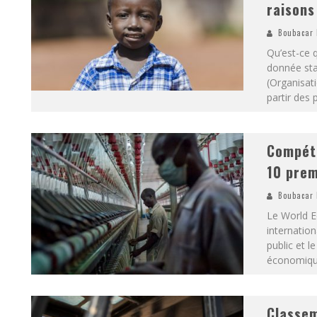
raisons
Boubacar 
Qu’est-ce q
donnée stat
(Organisati
partir des 
Compéti
10 prem
Boubacar 
Le World E
internation
public et l
économiqu
Classem