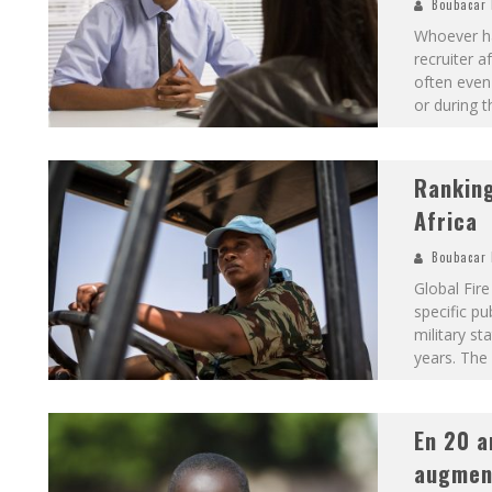
Boubacar 
Whoever ha
recruiter af
often even
or during t
Ranking
Africa
Boubacar 
Global Fir
specific pu
military st
years. The 
En 20 a
augment