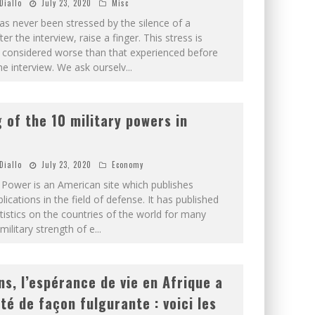
Diallo
July 23, 2020
Misc
s never been stressed by the silence of a
ter the interview, raise a finger. This stress is
 considered worse than that experienced before
he interview. We ask ourselv
...
 of the 10 military powers in
Diallo
July 23, 2020
Economy
e Power is an American site which publishes
blications in the field of defense. It has published
atistics on the countries of the world for many
military strength of e
...
ns, l’espérance de vie en Afrique a
é de façon fulgurante : voici les