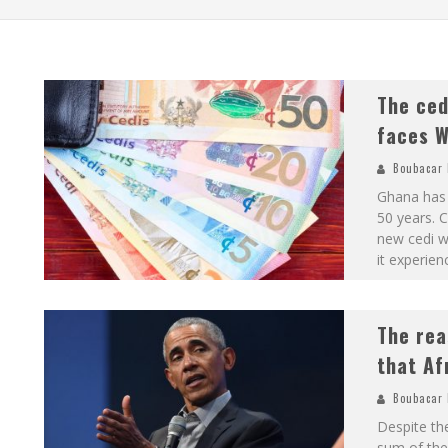
The ced
faces W
Boubacar 
Ghana has 
50 years. 
new cedi w
it experien
The rea
that Af
Boubacar 
Despite the
sum of the 