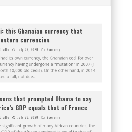
i: this Ghanaian currency that
estern currencies
Diallo
July 23, 2020
Economy
had its own currency, the Ghanaian cedi for over
Currency having undergone a "mutation" in 2007 (1
orth 10,000 old cedis). On the other hand, in 2014
ced a fall, not due
...
sons that prompted Obama to say
rica’s GDP equals that of France
Diallo
July 23, 2020
Economy
 significant growth of many African countries, the
GDP of the African continent is equal to that of