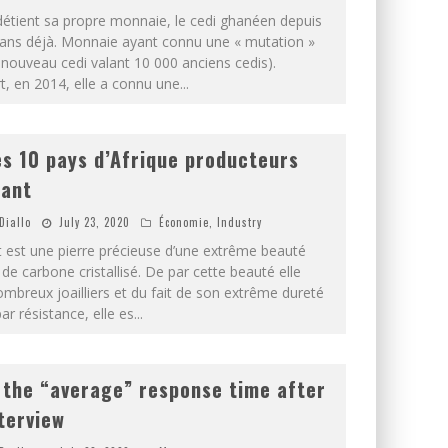
étient sa propre monnaie, le cedi ghanéen depuis
 ans déjà. Monnaie ayant connu une « mutation »
 nouveau cedi valant 10 000 anciens cedis).
t, en 2014, elle a connu une
...
es 10 pays d’Afrique producteurs
mant
Diallo
July 23, 2020
Économie
,
Industry
 est une pierre précieuse d’une extrême beauté
e carbone cristallisé. De par cette beauté elle
ombreux joailliers et du fait de son extrême dureté
r résistance, elle es
...
 the “average” response time after
nterview