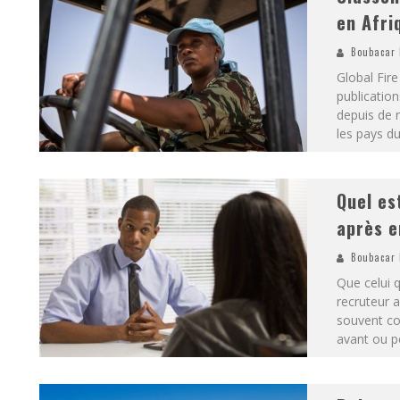
en Afri
Boubacar 
Global Fire
publication
depuis de 
les pays d
Quel es
après e
Boubacar 
Que celui q
recruteur a
souvent co
avant ou pe