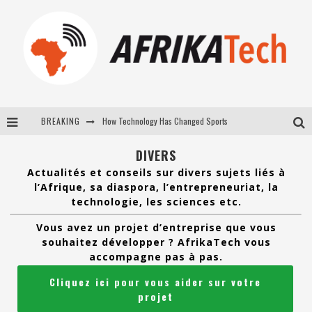
BREAKING
E-COMMERCE: FOR TABASKI, AFRIMARKET AND LEBARA DELIVER SHEEP TO AFRICA VIA INTERNET
La Révolution Silencieuse : Quand Les Entrepreneurs Africains Décident de ne Plus se Taire
DIVERS
Actualités et conseils sur divers sujets liés à
New to online sports betting? Consider These Tips to Play Your First Online Sports Betting Successfully
l’Afrique, sa diaspora, l’entrepreneuriat, la
technologie, les sciences etc.
How Technology Has Changed Sports
Vous avez un projet d’entreprise que vous
souhaitez développer ? AfrikaTech vous
accompagne pas à pas.
Cliquez ici pour vous aider sur votre
projet