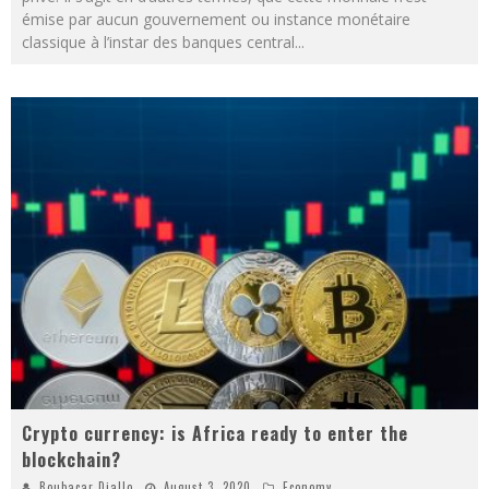
émise par aucun gouvernement ou instance monétaire
classique à l’instar des banques central
...
Crypto currency: is Africa ready to enter the
blockchain?
Boubacar Diallo
August 3, 2020
Economy