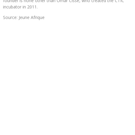
founder is none other than Omar Cisse, who created the CTIC
incubator in 2011.
Source: Jeune Afrique