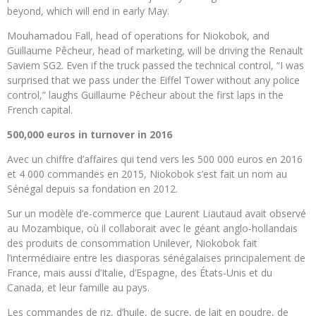
beyond, which will end in early May.
Mouhamadou Fall, head of operations for Niokobok, and
Guillaume Pêcheur, head of marketing, will be driving the Renault
Saviem SG2. Even if the truck passed the technical control, “I was
surprised that we pass under the Eiffel Tower without any police
control,” laughs Guillaume Pêcheur about the first laps in the
French capital.
500,000 euros in turnover in 2016
Avec un chiffre d’affaires qui tend vers les 500 000 euros en 2016
et 4 000 commandes en 2015, Niokobok s’est fait un nom au
Sénégal depuis sa fondation en 2012.
Sur un modèle d’e-commerce que Laurent Liautaud avait observé
au Mozambique, où il collaborait avec le géant anglo-hollandais
des produits de consommation Unilever, Niokobok fait
l’intermédiaire entre les diasporas sénégalaises principalement de
France, mais aussi d’Italie, d’Espagne, des États-Unis et du
Canada, et leur famille au pays.
Les commandes de riz, d’huile, de sucre, de lait en poudre, de