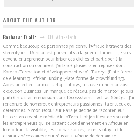
ABOUT THE AUTHOR
CEO AfrikaTech
Boubacar Diallo
Comme beaucoup de personnes j’ai connu l’Afrique à travers des
stéréotypes : l’Afrique est pauvre, il y a la guerre, famine… Je suis
devenu entrepreneur pour briser ces clichés et participer à la
construction du continent. J’ai lancé plusieurs entreprises dont
Kareea (Formation et développement web), Tutorys (Plate-forme
de e-learning), AfrikanFunding (Plate-forme de crowdfunding).
Après un échec sur ma startup Tutorys, à cause d’une mauvaise
exécution Business, un manque de réseau, pas de mentor, je suis
parti 6 mois en immersion dans l’écosystème Tech au Sénégal. J’ai
rencontré de nombreux entrepreneurs passionnés, talentueux et
déterminés. A mon retour sur Paris je décide de raconter leur
histoire en créant le média AfrikaTech. L'objectif est de soutenir
les entrepreneurs qui se battent quotidiennement en Afrique en
leur offrant la visibilité, les connaissances, le réseautage et les
capitaux nécessaires pour réussir. L'Afrique de demain se