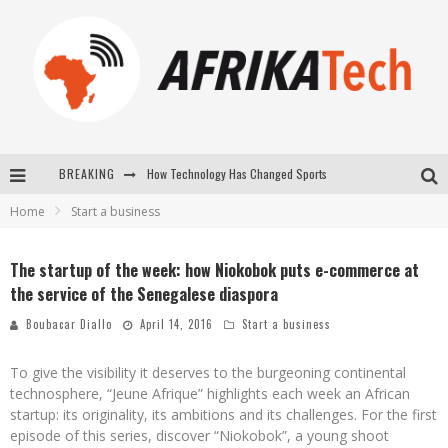
How Technology Has Changed Sports
BREAKING
E-COMMERCE: FOR TABASKI, AFRIMARKET AND LEBARA DELIVER SHEEP TO AFRICA VIA INTERNET
Home
Start a business
La Révolution Silencieuse : Quand Les Entrepreneurs Africains Décident de ne Plus se Taire
New to online sports betting? Consider These Tips to Play Your First Online Sports Betting Successfully
The startup of the week: how Niokobok puts e-commerce at
the service of the Senegalese diaspora
Boubacar Diallo
April 14, 2016
Start a business
To give the visibility it deserves to the burgeoning continental
technosphere, “Jeune Afrique” highlights each week an African
startup: its originality, its ambitions and its challenges. For the first
episode of this series, discover “Niokobok”, a young shoot