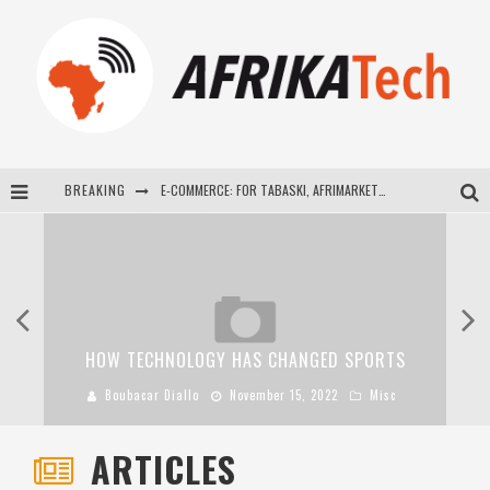
BREAKING
E-COMMERCE: FOR TABASKI, AFRIMARKET AND LEBARA DELIVER SHEEP TO AFRICA VIA INTERNET
La Révolution Silencieuse : Quand Les Entrepreneurs Africains Décident de ne Plus se Taire
New to online sports betting? Consider These Tips to Play Your First Online Sports Betting Successfully
How Technology Has Changed Sports
HOW TECHNOLOGY HAS CHANGED SPORTS
Boubacar Diallo
November 15, 2022
Misc
ARTICLES