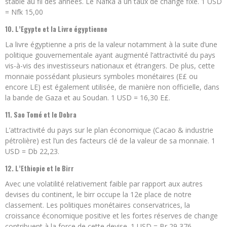
stable au fil des années. Le Nafka a un taux de change fixe. 1 USD
= Nfk 15,00
10. L’Egypte et la Livre égyptienne
La livre égyptienne a pris de la valeur notamment à la suite d’une
politique gouvernementale ayant augmenté l’attractivité du pays
vis-à-vis des investisseurs nationaux et étrangers. De plus, cette
monnaie possédant plusieurs symboles monétaires (E£ ou
encore LE) est également utilisée, de manière non officielle, dans
la bande de Gaza et au Soudan. 1 USD = 16,30 E£.
11. Sao Tomé et le Dobra
L’attractivité du pays sur le plan économique (Cacao & industrie
pétrolière) est l’un des facteurs clé de la valeur de sa monnaie. 1
USD = Db 22,23.
12. L’Ethiopie et le Birr
Avec une volatilité relativement faible par rapport aux autres
devises du continent, le birr occupe la 12e place de notre
classement. Les politiques monétaires conservatrices, la
croissance économique positive et les fortes réserves de change
contribuent à la force de cette devise. 1 USD = Br 29,376.