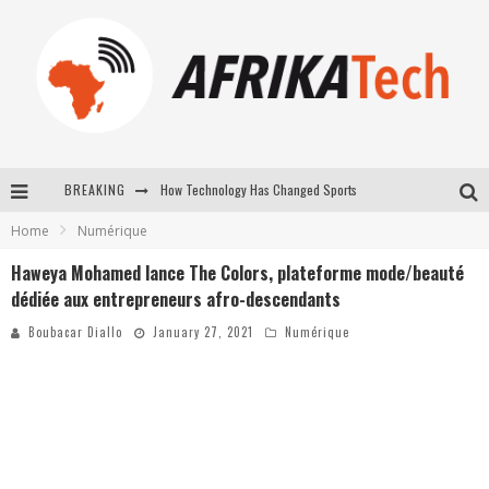
BREAKING
E-COMMERCE: FOR TABASKI, AFRIMARKET AND LEBARA DELIVER SHEEP TO AFRICA VIA INTERNET
Home
Numérique
La Révolution Silencieuse : Quand Les Entrepreneurs Africains Décident de ne Plus se Taire
Haweya Mohamed lance The Colors, plateforme mode/beauté
New to online sports betting? Consider These Tips to Play Your First Online Sports Betting Successfully
dédiée aux entrepreneurs afro-descendants
How Technology Has Changed Sports
Boubacar Diallo
January 27, 2021
Numérique