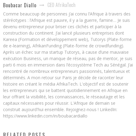
CEO AfrikaTech
Boubacar Diallo
Comme beaucoup de personnes j’ai connu l’Afrique à travers des
stéréotypes : l’Afrique est pauvre, il y a la guerre, famine… Je suis
devenu entrepreneur pour briser ces clichés et participer à la
construction du continent. J’ai lancé plusieurs entreprises dont
Kareea (Formation et développement web), Tutorys (Plate-forme
de e-learning), AfrikanFunding (Plate-forme de crowdfunding).
Après un échec sur ma startup Tutorys, à cause d’une mauvaise
exécution Business, un manque de réseau, pas de mentor, je suis
parti 6 mois en immersion dans l’écosystème Tech au Sénégal. J’ai
rencontré de nombreux entrepreneurs passionnés, talentueux et
déterminés. A mon retour sur Paris je décide de raconter leur
histoire en créant le média AfrikaTech. L'objectif est de soutenir
les entrepreneurs qui se battent quotidiennement en Afrique en
leur offrant la visibilité, les connaissances, le réseautage et les
capitaux nécessaires pour réussir. L'Afrique de demain se
construit aujourd'hui ensemble. Rejoignez-nous ! LinkedIn:
https://www.linkedin.com/in/boubacardiallo
RELATED POSTS