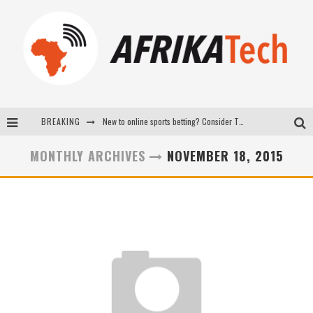
BREAKING
New to online sports betting? Consider These Tips to Play Your First Online Sports Betting Successfully
How Technology Has Changed Sports
MONTHLY ARCHIVES
NOVEMBER 18, 2015
E-COMMERCE: FOR TABASKI, AFRIMARKET AND LEBARA DELIVER SHEEP TO AFRICA VIA INTERNET
La Révolution Silencieuse : Quand Les Entrepreneurs Africains Décident de ne Plus se Taire