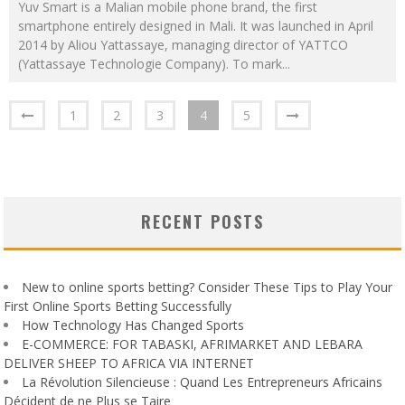
Yuv Smart is a Malian mobile phone brand, the first
smartphone entirely designed in Mali. It was launched in April
2014 by Aliou Yattassaye, managing director of YATTCO
(Yattassaye Technologie Company). To mark
...
1
2
3
4
5
RECENT POSTS
New to online sports betting? Consider These Tips to Play Your
First Online Sports Betting Successfully
How Technology Has Changed Sports
E-COMMERCE: FOR TABASKI, AFRIMARKET AND LEBARA
DELIVER SHEEP TO AFRICA VIA INTERNET
La Révolution Silencieuse : Quand Les Entrepreneurs Africains
Décident de ne Plus se Taire