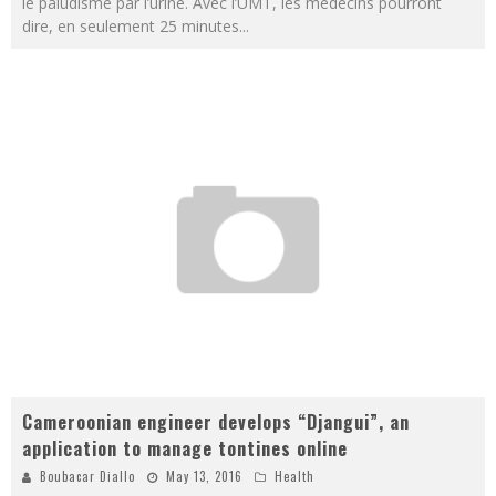
le paludisme par l’urine. Avec l’UMT, les médecins pourront
dire, en seulement 25 minutes
...
Cameroonian engineer develops “Djangui”, an
application to manage tontines online
Boubacar Diallo
May 13, 2016
Health