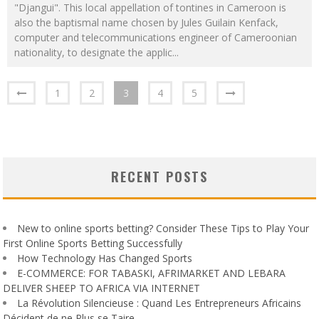
"Djangui". This local appellation of tontines in Cameroon is
also the baptismal name chosen by Jules Guilain Kenfack,
computer and telecommunications engineer of Cameroonian
nationality, to designate the applic
...
1
2
3
4
5
RECENT POSTS
New to online sports betting? Consider These Tips to Play Your
First Online Sports Betting Successfully
How Technology Has Changed Sports
E-COMMERCE: FOR TABASKI, AFRIMARKET AND LEBARA
DELIVER SHEEP TO AFRICA VIA INTERNET
La Révolution Silencieuse : Quand Les Entrepreneurs Africains
Décident de ne Plus se Taire