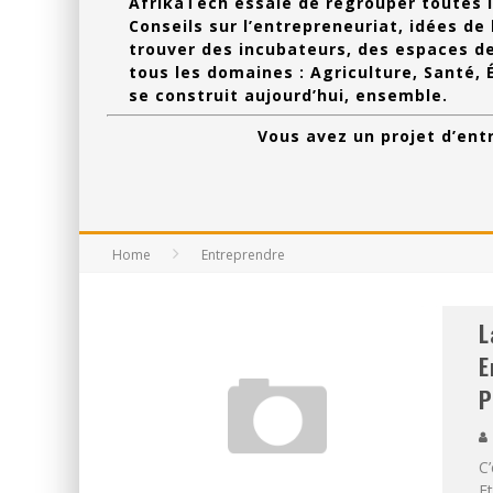
AfrikaTech essaie de regrouper toutes l
Conseils sur l’entrepreneuriat, idées d
trouver des incubateurs, des espaces de
tous les domaines : Agriculture, Santé,
se construit aujourd’hui, ensemble.
Vous avez un projet d’en
Home
Entreprendre
L
E
P
C’
Et