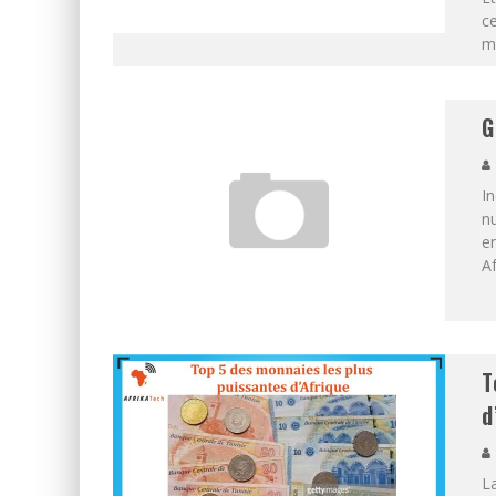
ce
m
G
In
nu
en
Af
T
d
La