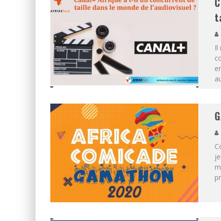
C
t
Il
c
e
au
G
C
j
ma
p