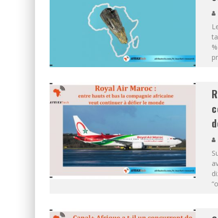
Le
ta
% 
p
R
c
d
Su
av
di
“o