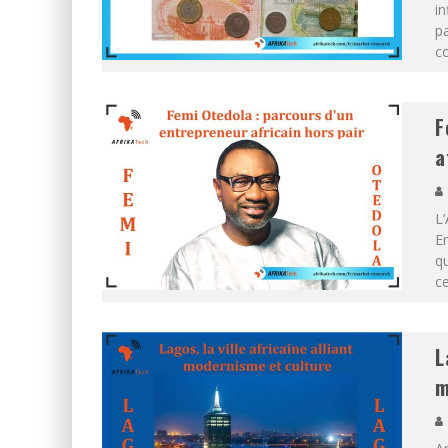
in
pa
co
F
a
L’
En
qu
ce
L
m