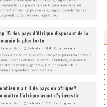
cienne capitale fédérale du Nigéria, Lagos est non
ulement la plus grande ville du Nigéria mais aussi du
ntinent africain. En plus de cela, Lagos possède l’un des
us grands ports d’Afrique : le port d’A
...
op 15 des pays d’Afrique disposant de la
onnaie la plus forte
Boubacar Diallo
September 7, 2020
Entreprendre
 monnaie occupe aujourd’hui une place primordiale dans le
nde. Pour les affaires, la santé, la nutrition, et même le
en être de manière générale, il faut posséder de la
nnaie. Cependant, l’évolution soc
...
ombien y a t il de pays en afrique?
onnaitre l’afrique avant d’y investir
Boubacar Diallo
September 3, 2020
Entreprendre