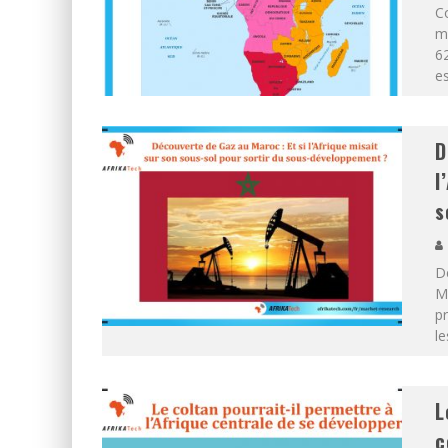
C
mo
62
es
D
l
s
De
M
p
le
L
c