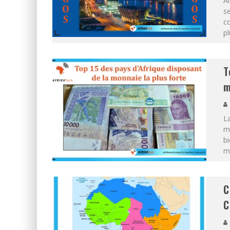
An
se
co
pl
T
m
La
mo
bi
mo
C
C