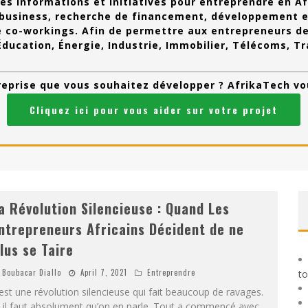
es informations et initiatives pour entreprendre en A
e business, recherche de financement, développement en
 co-workings. Afin de permettre aux entrepreneurs de 
 Éducation, Énergie, Industrie, Immobilier, Télécoms, T
treprise que vous souhaitez développer ? AfrikaTech v
Cliquez ici pour vous aider sur votre projet
a Révolution Silencieuse : Quand Les
ntrepreneurs Africains Décident de ne
lus se Taire
Boubacar Diallo
April 7, 2021
Entreprendre
to
est une révolution silencieuse qui fait beaucoup de ravages.
 il faut absolument qu’on en parle. Tout a commencé avec