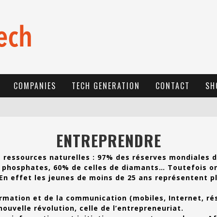
COMPANIES
TECH GENERATION
CONTACT
SH
E
-COMMERCE: FOR TABASKI, AFRIMARKET AND LEBARA DELIVER SHEEP TO AFRICA VIA INTERNET
ENTREPRENDRE
L
A RÉVOLUTION SILENCIEUSE : QUAND LES ENTREPRENEURS AFRICAINS DÉCIDENT DE NE PLUS SE TAIRE
ressources naturelles : 97% des réserves mondiales de
N
EW TO ONLINE SPORTS BETTING? CONSIDER THESE TIPS TO PLAY YOUR FIRST ONLINE SPORTS BETTING SUCCESSFULLY
et phosphates, 60% de celles de diamants… Toutefois o
 En effet les jeunes de moins de 25 ans représentent pl
formation et de la communication (mobiles, Internet, r
ouvelle révolution, celle de l’entrepreneuriat.