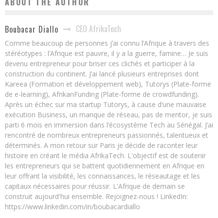
ABOUT THE AUTHOR
CEO AfrikaTech
Boubacar Diallo
Comme beaucoup de personnes j’ai connu l’Afrique à travers des
stéréotypes : l’Afrique est pauvre, il y a la guerre, famine… Je suis
devenu entrepreneur pour briser ces clichés et participer à la
construction du continent. J’ai lancé plusieurs entreprises dont
Kareea (Formation et développement web), Tutorys (Plate-forme
de e-learning), AfrikanFunding (Plate-forme de crowdfunding).
Après un échec sur ma startup Tutorys, à cause d’une mauvaise
exécution Business, un manque de réseau, pas de mentor, je suis
parti 6 mois en immersion dans l’écosystème Tech au Sénégal. J’ai
rencontré de nombreux entrepreneurs passionnés, talentueux et
déterminés. A mon retour sur Paris je décide de raconter leur
histoire en créant le média AfrikaTech. L'objectif est de soutenir
les entrepreneurs qui se battent quotidiennement en Afrique en
leur offrant la visibilité, les connaissances, le réseautage et les
capitaux nécessaires pour réussir. L'Afrique de demain se
construit aujourd'hui ensemble. Rejoignez-nous ! LinkedIn:
https://www.linkedin.com/in/boubacardiallo