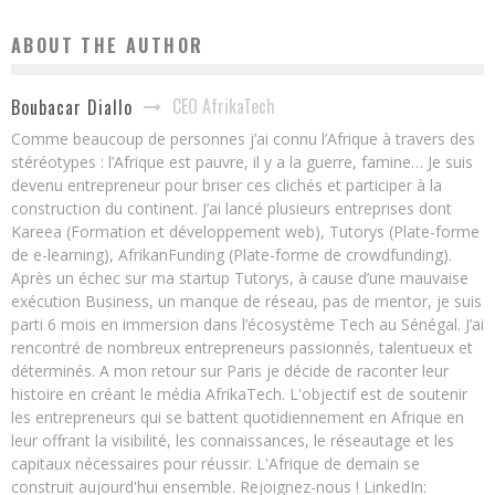
ABOUT THE AUTHOR
CEO AfrikaTech
Boubacar Diallo
Comme beaucoup de personnes j’ai connu l’Afrique à travers des
stéréotypes : l’Afrique est pauvre, il y a la guerre, famine… Je suis
devenu entrepreneur pour briser ces clichés et participer à la
construction du continent. J’ai lancé plusieurs entreprises dont
Kareea (Formation et développement web), Tutorys (Plate-forme
de e-learning), AfrikanFunding (Plate-forme de crowdfunding).
Après un échec sur ma startup Tutorys, à cause d’une mauvaise
exécution Business, un manque de réseau, pas de mentor, je suis
parti 6 mois en immersion dans l’écosystème Tech au Sénégal. J’ai
rencontré de nombreux entrepreneurs passionnés, talentueux et
déterminés. A mon retour sur Paris je décide de raconter leur
histoire en créant le média AfrikaTech. L'objectif est de soutenir
les entrepreneurs qui se battent quotidiennement en Afrique en
leur offrant la visibilité, les connaissances, le réseautage et les
capitaux nécessaires pour réussir. L'Afrique de demain se
construit aujourd'hui ensemble. Rejoignez-nous ! LinkedIn: