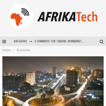
BREAKING
E-COMMERCE: FOR TABASKI, AFRIMARKET AND LEBARA DELIVER SHEEP TO AFRICA VIA INTERNET
Home
Économie
La Révolution Silencieuse : Quand Les Entrepreneurs Africains Décident de ne Plus se Taire
New to online sports betting? Consider These Tips to Play Your First Online Sports Betting Successfully
How Technology Has Changed Sports