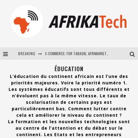
BREAKING
E-COMMERCE: FOR TABASKI, AFRIMARKET AND LEBARA DELIVER SHEEP TO AFRICA VIA INTERNET
La Révolution Silencieuse : Quand Les Entrepreneurs Africains Décident de ne Plus se Taire
ÉDUCATION
L’éducation du continent africain est l’une des
New to online sports betting? Consider These Tips to Play Your First Online Sports Betting Successfully
priorités majeures. Voire la priorité numéro 1.
Les systèmes éducatifs sont tous différents et
How Technology Has Changed Sports
n’évoluent pas à la même vitesse. Le taux de
scolarisation de certains pays est
particulièrement bas. Comment lutter contre
cela et améliorer le niveau du continent ?
La formation et les nouvelles technologies sont
au centre de l’attention et du débat sur le
continent. Les Etats et les entrepreneurs