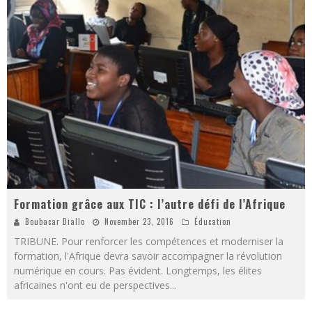
Formation grâce aux TIC : l’autre défi de l’Afrique
Boubacar Diallo
November 23, 2016
Éducation
TRIBUNE. Pour renforcer les compétences et moderniser la
formation, l'Afrique devra savoir accompagner la révolution
numérique en cours. Pas évident. Longtemps, les élites
africaines n'ont eu de perspectives
...