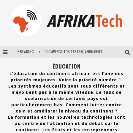
BREAKING
E-COMMERCE: FOR TABASKI, AFRIMARKET AND LEBARA DELIVER SHEEP TO AFRICA VIA INTERNET
La Révolution Silencieuse : Quand Les Entrepreneurs Africains Décident de ne Plus se Taire
ÉDUCATION
L’éducation du continent africain est l’une des
New to online sports betting? Consider These Tips to Play Your First Online Sports Betting Successfully
priorités majeures. Voire la priorité numéro 1.
Les systèmes éducatifs sont tous différents et
How Technology Has Changed Sports
n’évoluent pas à la même vitesse. Le taux de
scolarisation de certains pays est
particulièrement bas. Comment lutter contre
cela et améliorer le niveau du continent ?
La formation et les nouvelles technologies sont
au centre de l’attention et du débat sur le
continent. Les Etats et les entrepreneurs