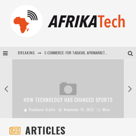
BREAKING
E-COMMERCE: FOR TABASKI, AFRIMARKET AND LEBARA DELIVER SHEEP TO AFRICA VIA INTERNET
La Révolution Silencieuse : Quand Les Entrepreneurs Africains Décident de ne Plus se Taire
New to online sports betting? Consider These Tips to Play Your First Online Sports Betting Successfully
How Technology Has Changed Sports
HOW TECHNOLOGY HAS CHANGED SPORTS
Boubacar Diallo
November 15, 2022
Misc
ARTICLES