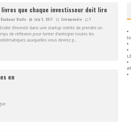
 livres que chaque investisseur doit lire
Boubacar Diallo
July 5, 2017
Entreprendre
1
cider d’investir dans une startup mérite de prendre un
mps de réflexion pour tenter d’anticiper toutes les
to
roblématiques auxquelles vous devrez p
...
L
Af
ses en
ngue