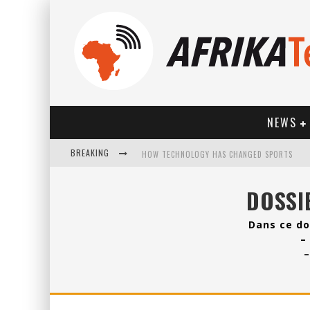
NEWS
HOW TECHNOLOGY HAS CHANGED SPORTS
BREAKING
DOSSI
Dans ce do
–
–