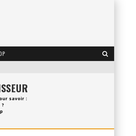
OP
ISSEUR
ur savoir :
 ?
up