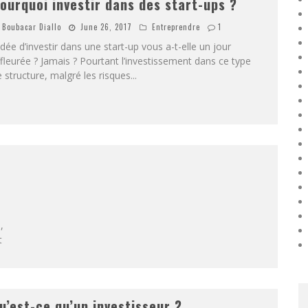
ourquoi investir dans des start-ups ?
Boubacar Diallo
June 26, 2017
Entreprendre
1
idée d’investir dans une start-up vous a-t-elle un jour
fleurée ? Jamais ? Pourtant l’investissement dans ce type
 structure, malgré les risques
...
,
t
u’est-ce qu’un investisseur ?