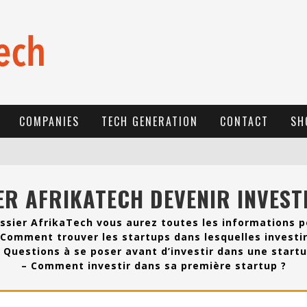
COMPANIES
TECH GENERATION
CONTACT
SH
E
-COMMERCE: FOR TABASKI, AFRIMARKET AND LEBARA DELIVER SHEEP TO AFRICA VIA INTERNET
ER AFRIKATECH DEVENIR INVEST
L
A RÉVOLUTION SILENCIEUSE : QUAND LES ENTREPRENEURS AFRICAINS DÉCIDENT DE NE PLUS SE TAIRE
N
EW TO ONLINE SPORTS BETTING? CONSIDER THESE TIPS TO PLAY YOUR FIRST ONLINE SPORTS BETTING SUCCESSFULLY
ssier AfrikaTech vous aurez toutes les informations po
 Comment trouver les startups dans lesquelles investir
 Questions à se poser avant d’investir dans une start
– Comment investir dans sa première startup ?