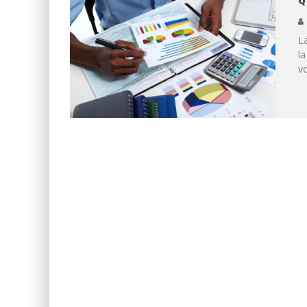
La
l
v