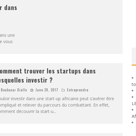
ir dans
dans une
de vous
omment trouver les startups dans
esquelles investir ?
to
Boubacar Diallo
June 28, 2017
Entreprendre
uloir investir dans une start-up africaine peut s’avérer être
L
mpliqué et relever du parcours du combattant. En effet,
mment découvrir la start-u
...
Af