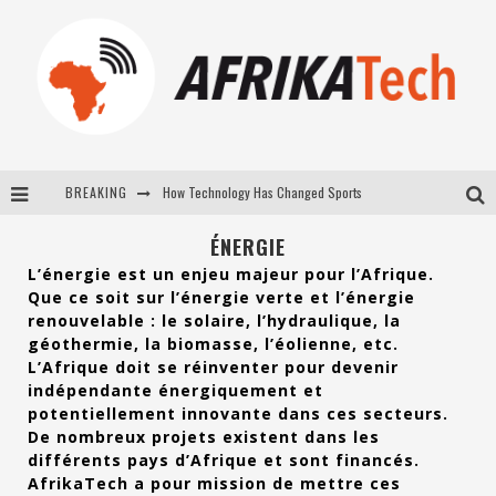
BREAKING
E-COMMERCE: FOR TABASKI, AFRIMARKET AND LEBARA DELIVER SHEEP TO AFRICA VIA INTERNET
La Révolution Silencieuse : Quand Les Entrepreneurs Africains Décident de ne Plus se Taire
ÉNERGIE
L’énergie est un enjeu majeur pour l’Afrique.
New to online sports betting? Consider These Tips to Play Your First Online Sports Betting Successfully
Que ce soit sur l’énergie verte et l’énergie
renouvelable : le solaire, l’hydraulique, la
How Technology Has Changed Sports
géothermie, la biomasse, l’éolienne, etc.
L’Afrique doit se réinventer pour devenir
indépendante énergiquement et
potentiellement innovante dans ces secteurs.
De nombreux projets existent dans les
différents pays d’Afrique et sont financés.
AfrikaTech a pour mission de mettre ces