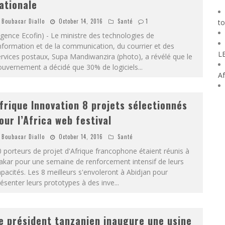
ationale
Boubacar Diallo
October 14, 2016
Santé
1
to
gence Ecofin) - Le ministre des technologies de
information et de la communication, du courrier et des
L
rvices postaux, Supa Mandiwanzira (photo), a révélé que le
ouvernement a décidé que 30% de logiciels
...
Af
frique Innovation 8 projets sélectionnés
our l’Africa web festival
Boubacar Diallo
October 14, 2016
Santé
 porteurs de projet d'Afrique francophone étaient réunis à
akar pour une semaine de renforcement intensif de leurs
pacités. Les 8 meilleurs s'envoleront à Abidjan pour
ésenter leurs prototypes à des inve
...
e président tanzanien inaugure une usine