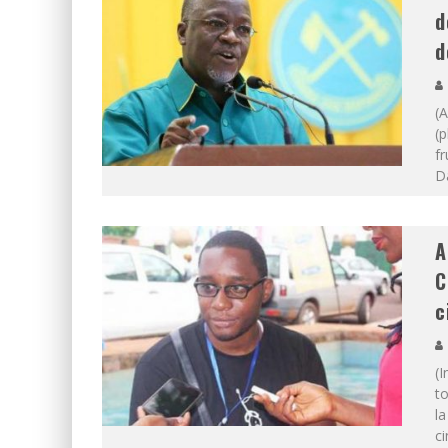
d
d
(A
(p
fr
Da
A
C
c
(I
t
la
c