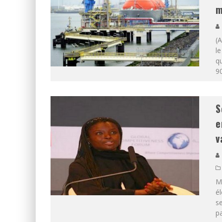
m
(
le
qu
90
S
e
v
Ma
él
se
pa