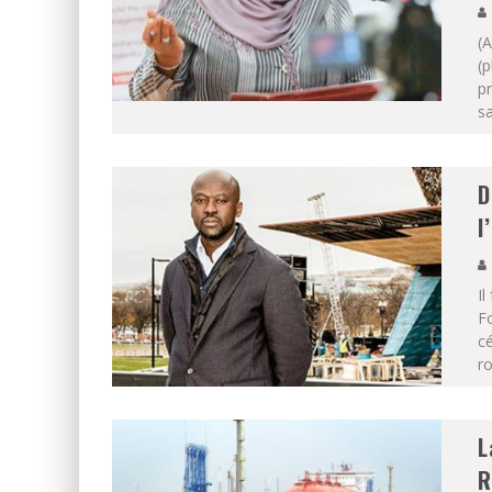
(
(p
pr
sa
D
l
Il
Fo
cé
ro
L
R