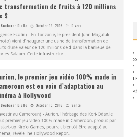
e transformation de fruits à 120 millions
e $
Boubacar Diallo
October 13, 2016
Divers
gence Ecofin) - En Tanzanie, le président John Magufuli
hoto) vient d’inaugurer une usine de transformation de
uits d’une valeur de 120 millions de $ dans la banlieue de
r es Salaam. Cette infrastructur
...
to
urion, le premier jeu vidéo 100% made in
L
ameroun est en voie d’adaptation au
Af
inéma à Hollywood
Boubacar Diallo
October 13, 2016
Santé
nvestir au Cameroun) - Aurion, l'héritage des Kori-Odan,le
out premier jeu vidéo 100% made in Cameroon, produit par
 start-up Kiro’o Games, pourrait bientôt être adapté au
inéma, révèleThe Hollywood Repor
...