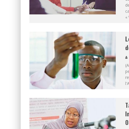
de
ca
«
L
d
(
pe
re
l
T
I
O