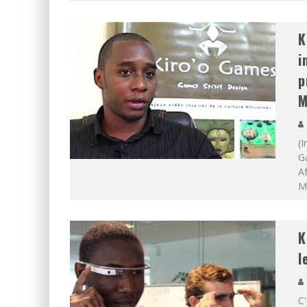
K
i
p
M
(I
Ga
Af
Me
K
l
C'