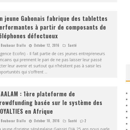
n jeune Gabonais fabrique des tablettes
erformantes à partir de composants de
éléphones défectueux
Boubacar Diallo
October 12, 2016
Santé
gence Ecofin) - Il fait partie de ces jeunes entrepreneurs
ricains qui prennent le pari de ne pas laisser leur passé
cter leur avenir et surtout qui n’hésitent pas à saisir les
portunités qui s’offrent
...
AALAM : 1ère plateforme de
rowdfunding basée sur le système des
OYALTIES en Afrique
Boubacar Diallo
October 10, 2016
Santé
2
 jeune d’origine sénégalaise Gaissiri DIA 25 ans nous parle