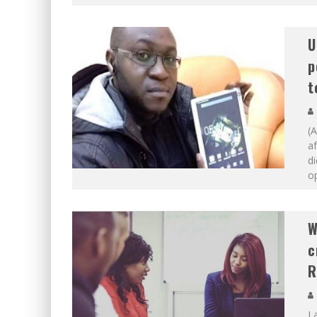
U
p
t
(A
af
di
op
W
c
R
La