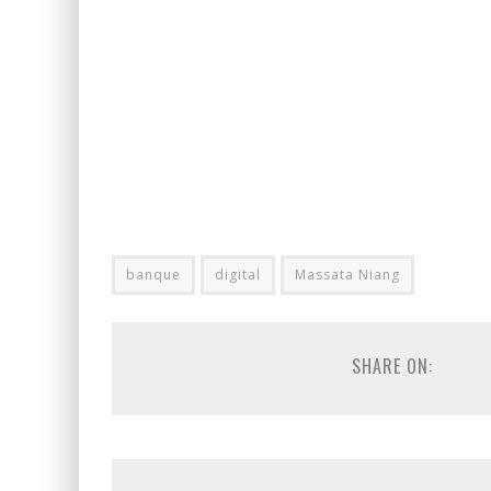
banque
digital
Massata Niang
SHARE ON: