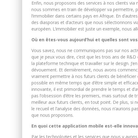
Enfin, nous proposons des services à nos clients via
nous sommes en train de développer va permettre, pa
l’immobilier dans certains pays en Afrique. En d’aut
des diasporas et d’acteurs que nous sélectionnons via
européen. L’immobilier est juste un exemple, nous all
Où en êtes-vous aujourd’hui et
quelles sont vo
Vous savez, nous ne communiquons pas sur nos activit
que je peux vous dire, c’est que les trois ans de R&D 
la plateforme technique et travailler sur le design. J’e
dévouement. Et dernièrement, nous avons commencé 
vraiment permettre à nos futurs clients de bénéficier
possible en même temps que d’être simple et efficace.
innovante, il est primordial de prendre le temps et d
pas l’obsession d’être les premiers, mais surtout de 
meilleur aux futurs clients, en tout point. De plus, si
le recueil et l’analyse des données, nous n’aurions 
que nous proposons.
En quoi cette application mobile est-elle innova
Par les technologies et les services que nous y avons 