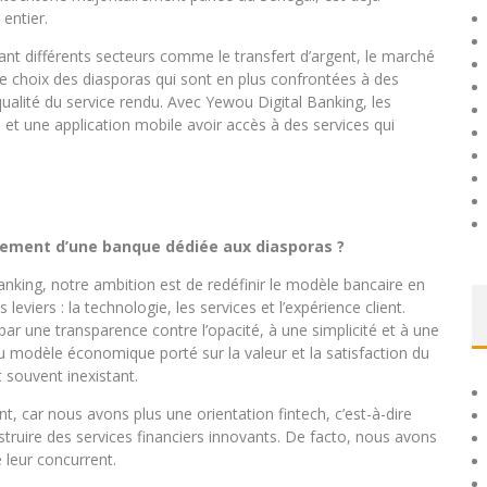
entier.
hant différents secteurs comme le transfert d’argent, le marché
 le choix des diasporas qui sont en plus confrontées à des
qualité du service rendu. Avec Yewou Digital Banking, les
et une application mobile avoir accès à des services qui
plement d’une banque dédiée aux diasporas ?
Banking, notre ambition est de redéfinir le modèle bancaire en
is leviers : la technologie, les services et l’expérience client.
par une transparence contre l’opacité, à une simplicité et à une
eau modèle économique porté sur la valeur et la satisfaction du
t souvent inexistant.
, car nous avons plus une orientation fintech, c’est-à-dire
ruire des services financiers innovants. De facto, nous avons
 leur concurrent.