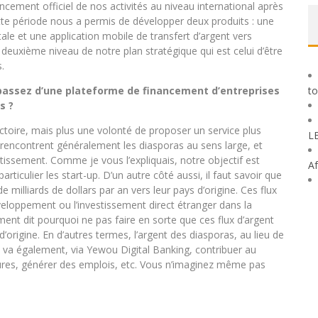
cement officiel de nos activités au niveau international après
tte période nous a permis de développer deux produits : une
tale et une application mobile de transfert d’argent vers
deuxième niveau de notre plan stratégique qui est celui d’être
.
passez d’une plateforme de financement d’entreprises
to
s ?
ctoire, mais plus une volonté de proposer un service plus
L
rencontrent généralement les diasporas au sens large, et
nvestissement. Comme je vous l’expliquais, notre objectif est
Af
rticulier les start-up. D’un autre côté aussi, il faut savoir que
e milliards de dollars par an vers leur pays d’origine. Ces flux
eloppement ou l’investissement direct étranger dans la
t dit pourquoi ne pas faire en sorte que ces flux d’argent
origine. En d’autres termes, l’argent des diasporas, au lieu de
, va également, via Yewou Digital Banking, contribuer au
tures, générer des emplois, etc. Vous n’imaginez même pas