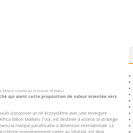
une Afrique ouverte sur le monde. © Yewou
hé qui aient cette proposition de valeur orientée vers
seuls à proposer un tel écosystème avec une envergure
Africa Billion Markets Tour, est destinée à asseoir la stratégie
ewou la marque panafricaine à dimension internationale. Le
autochtone majoritairement parlée au Sénégal, est déjà