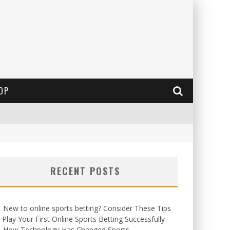
OP
RECENT POSTS
New to online sports betting? Consider These Tips
 Play Your First Online Sports Betting Successfully
How Technology Has Changed Sports