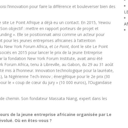
i l’innovation pour faire la différence et bouleverser bien des
L
e site Le Point Afrique a déjà eu un contact. En 2015, Yewou
Af
. Son objectif : mettre en rapport porteurs de projet et
unding ». Elle se positionnait ainsi comme un acteur pour
 pour les jeunes entreprises africaines à l’attention
 du New York Forum Africa, et
Le Point,
dont le site Le Point
sociés en 2015 pour lancer le prix de la Jeune Entreprise
ar la fondation New York Forum Institute, avait ainsi été
rk Forum Africa, tenu à Libreville, au Gabon, du 29 au 31 août
 été mis à l’honneur. Innovation technologique pour la lauréate,
), la Nigérienne Tech-Innov ; énergétique pour le 2e prix (30
our le « coup de cœur du jury » (10 000 euros), l’Ougandaise
t de chemin. Son fondateur Massata Niang, expert dans les
ours de la jeune entreprise africaine organisée par Le
 évolué. Où en êtes-vous ?