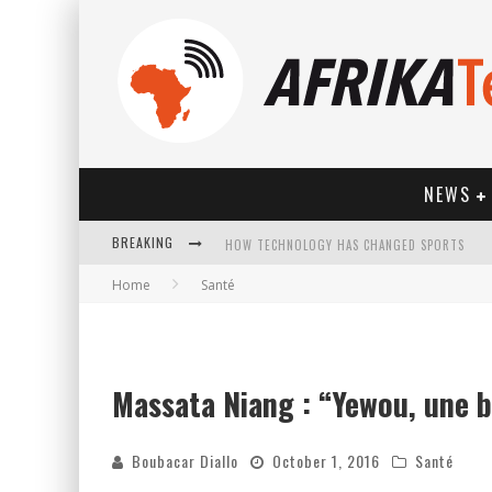
NEWS
BREAKING
Home
Santé
HOW TECHNOLOGY HAS CHANGED SPORTS
Massata Niang : “Yewou, une b
Boubacar Diallo
October 1, 2016
Santé