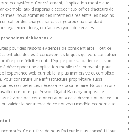
 notre écosystème. Concrètement, l’application mobile que
r exemple, aux diasporas d’accéder aux offres d’acteurs de
res termes, nous sommes des intermédiaires entre les besoins
 un cahier des charges strict et rigoureux au standard
ons également intégrer d’autres types de services.
s prochaines échéances ?
és pour des raisons évidentes de confidentialité. Tout ce
étaient plus dédiés à concevoir les briques qui vont constituer
n profite pour féliciter toute l’équipe pour sa patience et son
à développer une application mobile très innovante pour
 de l’expérience web et mobile la plus immersive et complète
 Pour construire une infrastructure propriétaire aussi
’avoir les compétences nécessaires pour le faire. Nous n’avons
travailler dur pour que Yewou Digital Banking propose le
 nous n’avions pas cette orientation « data driven » ou basée sur
pas pu valider la pertinence de ce nouveau modèle économique
nte ?
incorporés. Ce qui fera de nous l’acteur le plus compétitif sur