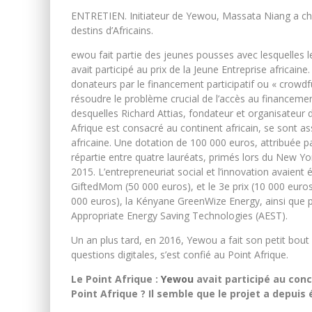
ENTRETIEN. Initiateur de Yewou, Massata Niang a chois
destins d’Africains.
ewou fait partie des jeunes pousses avec lesquelles l
avait participé au prix de la Jeune Entreprise africaine
donateurs par le financement participatif ou « crowdf
résoudre le problème crucial de l’accès au financement
desquelles Richard Attias, fondateur et organisateur
Afrique est consacré au continent africain, se sont as
africaine. Une dotation de 100 000 euros, attribuée p
répartie entre quatre lauréats, primés lors du New Yo
2015. L’entrepreneuriat social et l’innovation avaient
GiftedMom (50 000 euros), et le 3e prix (10 000 euros
000 euros), la Kényane GreenWize Energy, ainsi que p
Appropriate Energy Saving Technologies (AEST).
Un an plus tard, en 2016, Yewou a fait son petit bou
questions digitales, s’est confié au Point Afrique.
Le Point Afrique :
Yewou
avait participé au conc
Point Afrique ? Il semble que le projet a depuis