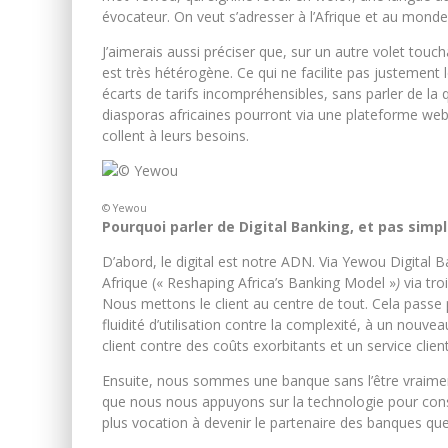
évocateur. On veut s’adresser à l’Afrique et au monde 
J’aimerais aussi préciser que, sur un autre volet touc
est très hétérogène. Ce qui ne facilite pas justement
écarts de tarifs incompréhensibles, sans parler de la 
diasporas africaines pourront via une plateforme web 
collent à leurs besoins.
© Yewou
Pourquoi parler de Digital Banking, et pas sim
D’abord, le digital est notre ADN. Via Yewou Digital 
Afrique (« Reshaping Africa’s Banking Model »
)
via tro
Nous mettons le client au centre de tout. Cela passe 
fluidité d’utilisation contre la complexité, à un nouv
client contre des coûts exorbitants et un service clien
Ensuite, nous sommes une banque sans l’être vraiment
que nous nous appuyons sur la technologie pour const
plus vocation à devenir le partenaire des banques que