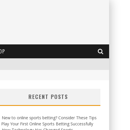
OP
RECENT POSTS
New to online sports betting? Consider These Tips
 Play Your First Online Sports Betting Successfully
How Technology Has Changed Sports