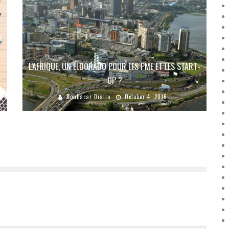
L’AFRIQUE, UN ELDORADO POUR LES PME ET LES START-
?
UP ?
Boubacar Diallo
October 4, 2016