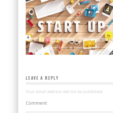
LA CÔTE D’IVOIRE, PROCHAINE « START-UP NATION » 
Boubacar Diallo
December 23, 2017
LEAVE A REPLY
Your email address will not be published.
Comment