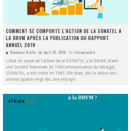
COMMENT SE COMPORTE L’ACTION DE LA SONATEL A
LA BRVM APRÈS LA PUBLICATION DU RAPPORT
ANNUEL 2019
Boubacar Diallo
April 30, 2020
Entreprendre
L'Etat de santé de l'action de la SONATEL a la BRVM, étant
une Société Nationale de Télécommunication du Sénégal,
SONATEL, a été créée en 1985. Elle était, dès le début des
années quatre-vingt-dix, une entrepri
...