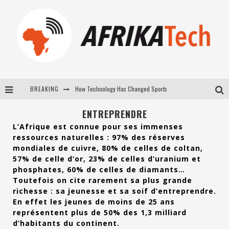
BREAKING
E-COMMERCE: FOR TABASKI, AFRIMARKET AND LEBARA DELIVER SHEEP TO AFRICA VIA INTERNET
La Révolution Silencieuse : Quand Les Entrepreneurs Africains Décident de ne Plus se Taire
ENTREPRENDRE
L’Afrique est connue pour ses immenses
New to online sports betting? Consider These Tips to Play Your First Online Sports Betting Successfully
ressources naturelles : 97% des réserves
mondiales de cuivre, 80% de celles de coltan,
How Technology Has Changed Sports
57% de celle d’or, 23% de celles d’uranium et
phosphates, 60% de celles de diamants…
Toutefois on cite rarement sa plus grande
richesse : sa jeunesse et sa soif d’entreprendre.
En effet les jeunes de moins de 25 ans
représentent plus de 50% des 1,3 milliard
d’habitants du continent.