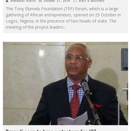
Boubacar Diallo
October 27, 2018
Start a business
The Tony Elumelu Foundation (TEF) forum, which is a large
gathering of African entrepreneurs, opened on 25 October in
Lagos, Nigeria, in the presence of two heads of state. The
meeting of the project leaders
...