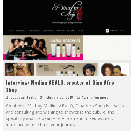
Interview: Madina ABALO, creator of Dina Afro
Shop
Boubacar Diallo
February 23, 2018
Start a business
Created in 2011 by Madina ABALO, Dina Afro Shop is a sales
and consulting site wishing to showcase the culture, the
specificity and the beauty of African and mixed women.
Introduce yourself and your journey
...