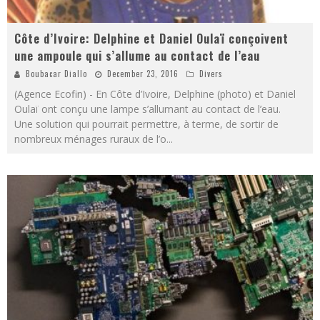
Côte d’Ivoire: Delphine et Daniel Oulaï conçoivent
une ampoule qui s’allume au contact de l’eau
Boubacar Diallo
December 23, 2016
Divers
(Agence Ecofin) - En Côte d’Ivoire, Delphine (photo) et Daniel
Oulaï ont conçu une lampe s’allumant au contact de l’eau.
Une solution qui pourrait permettre, à terme, de sortir de
nombreux ménages ruraux de l’o
...