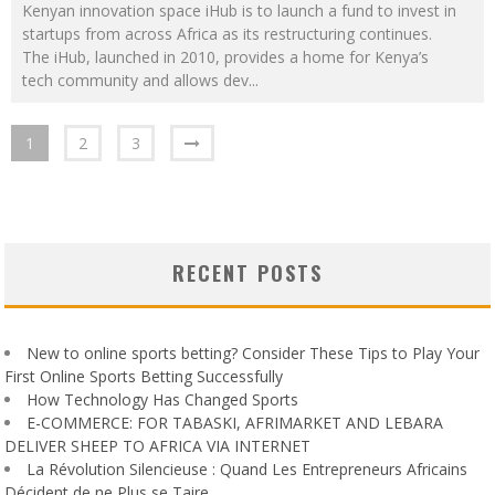
Kenyan innovation space iHub is to launch a fund to invest in
startups from across Africa as its restructuring continues.
The iHub, launched in 2010, provides a home for Kenya’s
tech community and allows dev
...
1
2
3
RECENT POSTS
New to online sports betting? Consider These Tips to Play Your
First Online Sports Betting Successfully
How Technology Has Changed Sports
E-COMMERCE: FOR TABASKI, AFRIMARKET AND LEBARA
DELIVER SHEEP TO AFRICA VIA INTERNET
La Révolution Silencieuse : Quand Les Entrepreneurs Africains
Décident de ne Plus se Taire