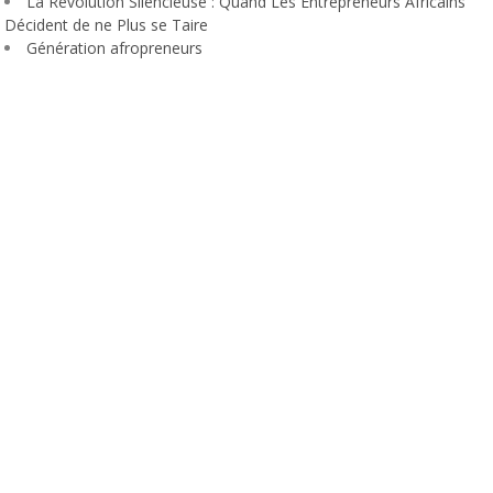
La Révolution Silencieuse : Quand Les Entrepreneurs Africains
Décident de ne Plus se Taire
Génération afropreneurs