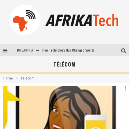
BREAKING
E-COMMERCE: FOR TABASKI, AFRIMARKET AND LEBARA DELIVER SHEEP TO AFRICA VIA INTERNET
La Révolution Silencieuse : Quand Les Entrepreneurs Africains Décident de ne Plus se Taire
TÉLÉCOM
New to online sports betting? Consider These Tips to Play Your First Online Sports Betting Successfully
Home
Télécom
How Technology Has Changed Sports