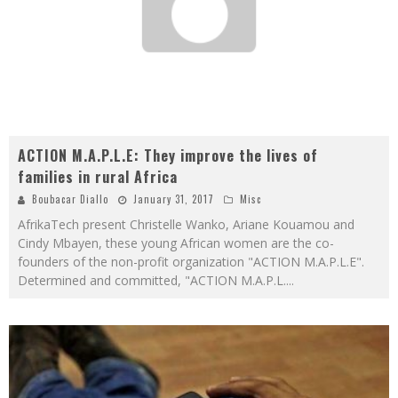
ACTION M.A.P.L.E: They improve the lives of
families in rural Africa
Boubacar Diallo
January 31, 2017
Misc
AfrikaTech present Christelle Wanko, Ariane Kouamou and
Cindy Mbayen, these young African women are the co-
founders of the non-profit organization "ACTION M.A.P.L.E".
Determined and committed, "ACTION M.A.P.L.
...