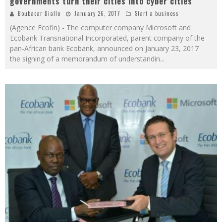
governments turn their cities into cyber cities
Boubacar Diallo
January 26, 2017
Start a business
(Agence Ecofin) - The computer company Microsoft and
Ecobank Transnational Incorporated, parent company of the
pan-African bank Ecobank, announced on January 23, 2017
the signing of a memorandum of understandin
...