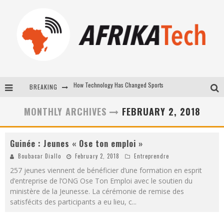
BREAKING
E-COMMERCE: FOR TABASKI, AFRIMARKET AND LEBARA DELIVER SHEEP TO AFRICA VIA INTERNET
La Révolution Silencieuse : Quand Les Entrepreneurs Africains Décident de ne Plus se Taire
MONTHLY ARCHIVES
FEBRUARY 2, 2018
New to online sports betting? Consider These Tips to Play Your First Online Sports Betting Successfully
Guinée : Jeunes « Ose ton emploi »
How Technology Has Changed Sports
Boubacar Diallo
February 2, 2018
Entreprendre
257 jeunes viennent de bénéficier d’une formation en esprit
d’entreprise de l’ONG Ose Ton Emploi avec le soutien du
ministère de la Jeunesse. La cérémonie de remise des
satisfécits des participants a eu lieu, c
...