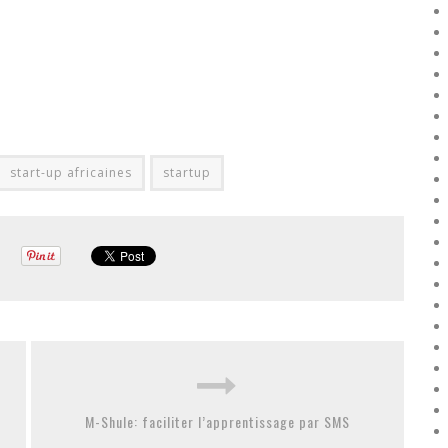
start-up africaines
startup
M-Shule: faciliter l’apprentissage par SMS