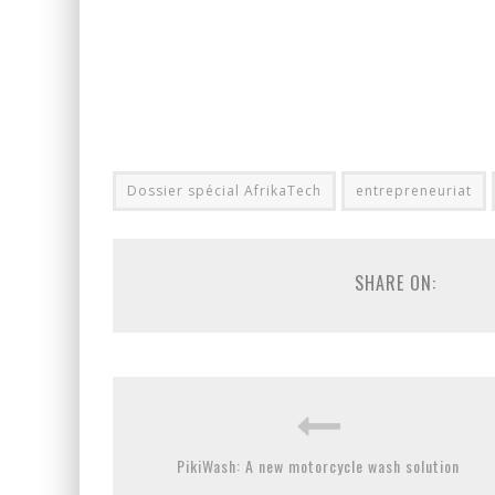
Dossier spécial AfrikaTech
entrepreneuriat
SHARE ON:
PikiWash: A new motorcycle wash solution