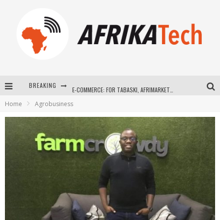
BREAKING
E-COMMERCE: FOR TABASKI, AFRIMARKET AND LEBARA DELIVER SHEEP TO AFRICA VIA INTERNET
Home
Agrobusiness
La Révolution Silencieuse : Quand Les Entrepreneurs Africains Décident de ne Plus se Taire
New to online sports betting? Consider These Tips to Play Your First Online Sports Betting Successfully
How Technology Has Changed Sports