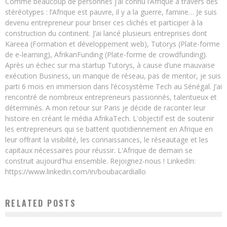
Comme beaucoup de personnes j’ai connu l’Afrique à travers des
stéréotypes : l’Afrique est pauvre, il y a la guerre, famine… Je suis
devenu entrepreneur pour briser ces clichés et participer à la
construction du continent. J’ai lancé plusieurs entreprises dont
Kareea (Formation et développement web), Tutorys (Plate-forme
de e-learning), AfrikanFunding (Plate-forme de crowdfunding).
Après un échec sur ma startup Tutorys, à cause d’une mauvaise
exécution Business, un manque de réseau, pas de mentor, je suis
parti 6 mois en immersion dans l’écosystème Tech au Sénégal. J’ai
rencontré de nombreux entrepreneurs passionnés, talentueux et
déterminés. A mon retour sur Paris je décide de raconter leur
histoire en créant le média AfrikaTech. L'objectif est de soutenir
les entrepreneurs qui se battent quotidiennement en Afrique en
leur offrant la visibilité, les connaissances, le réseautage et les
capitaux nécessaires pour réussir. L'Afrique de demain se
construit aujourd'hui ensemble. Rejoignez-nous ! LinkedIn:
https://www.linkedin.com/in/boubacardiallo
RELATED POSTS