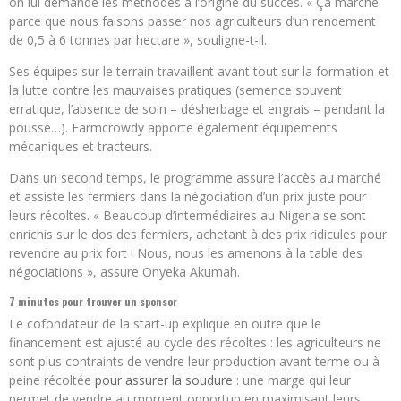
on lui demande les méthodes à l’origine du succès. « Ça marche
parce que nous faisons passer nos agriculteurs d’un rendement
de 0,5 à 6 tonnes par hectare », souligne-t-il.
Ses équipes sur le terrain travaillent avant tout sur la formation et
la lutte contre les mauvaises pratiques (semence souvent
erratique, l’absence de soin – désherbage et engrais – pendant la
pousse…). Farmcrowdy apporte également équipements
mécaniques et tracteurs.
Dans un second temps, le programme assure l’accès au marché
et assiste les fermiers dans la négociation d’un prix juste pour
leurs récoltes. « Beaucoup d’intermédiaires au Nigeria se sont
enrichis sur le dos des fermiers, achetant à des prix ridicules pour
revendre au prix fort ! Nous, nous les amenons à la table des
négociations », assure Onyeka Akumah.
7 minutes pour trouver un sponsor
Le cofondateur de la start-up explique en outre que le
financement est ajusté au cycle des récoltes : les agriculteurs ne
sont plus contraints de vendre leur production avant terme ou à
peine récoltée
pour assurer la soudure
: une marge qui leur
permet de vendre au moment opportun en maximisant leurs