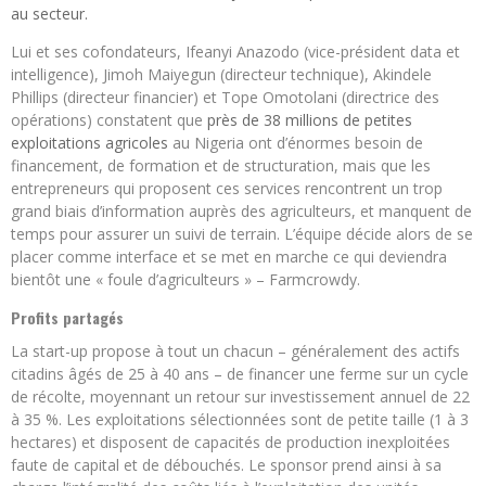
au secteur.
Lui et ses cofondateurs, Ifeanyi Anazodo (vice-président data et
intelligence), Jimoh Maiyegun (directeur technique), Akindele
Phillips (directeur financier) et Tope Omotolani (directrice des
opérations) constatent que
près de 38 millions de petites
exploitations agricoles
au Nigeria ont d’énormes besoin de
financement, de formation et de structuration, mais que les
entrepreneurs qui proposent ces services rencontrent un trop
grand biais d’information auprès des agriculteurs, et manquent de
temps pour assurer un suivi de terrain. L’équipe décide alors de se
placer comme interface et se met en marche ce qui deviendra
bientôt une « foule d’agriculteurs » – Farmcrowdy.
Profits partagés
La start-up propose à tout un chacun – généralement des actifs
citadins âgés de 25 à 40 ans – de financer une ferme sur un cycle
de récolte, moyennant un retour sur investissement annuel de 22
à 35 %. Les exploitations sélectionnées sont de petite taille (1 à 3
hectares) et disposent de capacités de production inexploitées
faute de capital et de débouchés. Le sponsor prend ainsi à sa