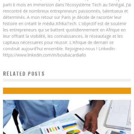
parti 6 mois en immersion dans l’écosystème Tech au Sénégal. J’ai
rencontré de nombreux entrepreneurs passionnés, talentueux et
déterminés. A mon retour sur Paris je décide de raconter leur
histoire en créant le média AfrikaTech. L'objectif est de soutenir
les entrepreneurs qui se battent quotidiennement en Afrique en
leur offrant la visibilité, les connaissances, le réseautage et les
capitaux nécessaires pour réussir. L'Afrique de demain se
construit aujourd'hui ensemble. Rejoignez-nous ! LinkedIn:
https://www.linkedin.com/in/boubacardiallo
LE GHANA POURRA EXPORTER DE L’ÉLECTRICITÉ DANS QUATRE ANS, SELON LA
RELATED POSTS
BANQUE MONDIALE
Boubacar Diallo
May 18, 2017