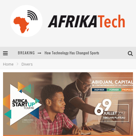
How Technology Has Changed Sports
BREAKING
E-COMMERCE: FOR TABASKI, AFRIMARKET AND LEBARA DELIVER SHEEP TO AFRICA VIA INTERNET
Home
Divers
La Révolution Silencieuse : Quand Les Entrepreneurs Africains Décident de ne Plus se Taire
New to online sports betting? Consider These Tips to Play Your First Online Sports Betting Successfully