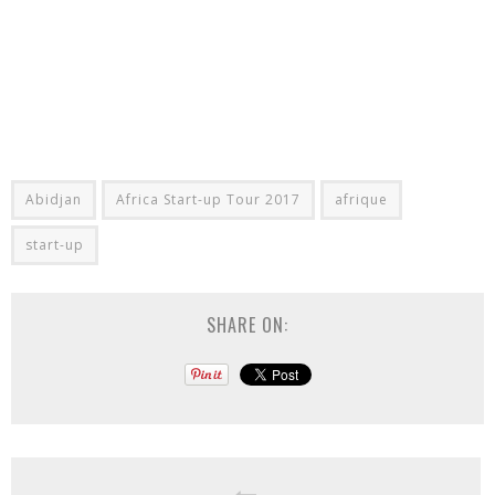
Abidjan
Africa Start-up Tour 2017
afrique
start-up
SHARE ON: