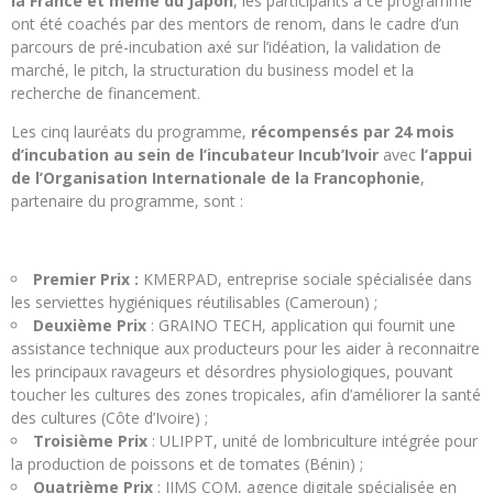
la France et même du Japon
, les participants à ce programme
ont été coachés par des mentors de renom, dans le cadre d’un
parcours de pré-incubation axé sur l’idéation, la validation de
marché, le pitch, la structuration du business model et la
recherche de financement.
Les cinq lauréats du programme,
récompensés par 24 mois
d’incubation au sein de l’incubateur Incub’Ivoir
avec
l’appui
de l’Organisation Internationale de la Francophonie
,
partenaire du programme, sont :
Premier Prix :
KMERPAD, entreprise sociale spécialisée dans
les serviettes hygiéniques réutilisables (Cameroun) ;
Deuxième Prix
: GRAINO TECH, application qui fournit une
assistance technique aux producteurs pour les aider à reconnaitre
les principaux ravageurs et désordres physiologiques, pouvant
toucher les cultures des zones tropicales, afin d’améliorer la santé
des cultures (Côte d’Ivoire) ;
Troisième Prix
: ULIPPT, unité de lombriculture intégrée pour
la production de poissons et de tomates (Bénin) ;
Quatrième Prix
: JIMS COM, agence digitale spécialisée en