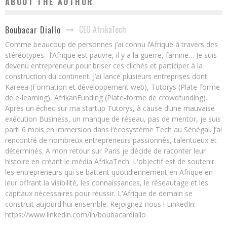
ABOUT THE AUTHOR
CEO AfrikaTech
Boubacar Diallo
Comme beaucoup de personnes j’ai connu l’Afrique à travers des
stéréotypes : l’Afrique est pauvre, il y a la guerre, famine… Je suis
devenu entrepreneur pour briser ces clichés et participer à la
construction du continent. J’ai lancé plusieurs entreprises dont
Kareea (Formation et développement web), Tutorys (Plate-forme
de e-learning), AfrikanFunding (Plate-forme de crowdfunding).
Après un échec sur ma startup Tutorys, à cause d’une mauvaise
exécution Business, un manque de réseau, pas de mentor, je suis
parti 6 mois en immersion dans l’écosystème Tech au Sénégal. J’ai
rencontré de nombreux entrepreneurs passionnés, talentueux et
déterminés. A mon retour sur Paris je décide de raconter leur
histoire en créant le média AfrikaTech. L'objectif est de soutenir
les entrepreneurs qui se battent quotidiennement en Afrique en
leur offrant la visibilité, les connaissances, le réseautage et les
capitaux nécessaires pour réussir. L'Afrique de demain se
construit aujourd'hui ensemble. Rejoignez-nous ! LinkedIn:
https://www.linkedin.com/in/boubacardiallo