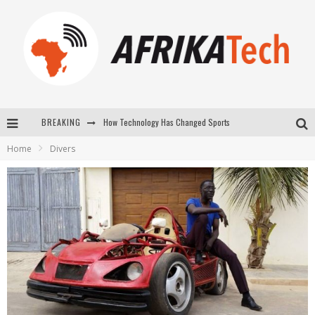
How Technology Has Changed Sports
BREAKING
E-COMMERCE: FOR TABASKI, AFRIMARKET AND LEBARA DELIVER SHEEP TO AFRICA VIA INTERNET
Home
Divers
La Révolution Silencieuse : Quand Les Entrepreneurs Africains Décident de ne Plus se Taire
New to online sports betting? Consider These Tips to Play Your First Online Sports Betting Successfully